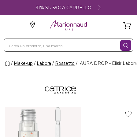
-31% SU 59€ A CARRELLO!
Make-up
Labbra
Rossetto
AURA DROP - Elisir Labbra