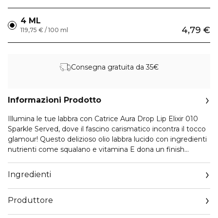
4 ML
4,79 €
119,75 € / 100 ml
Consegna gratuita da 35€
Informazioni Prodotto
Illumina le tue labbra con Catrice Aura Drop Lip Elixir 010
Sparkle Served, dove il fascino carismatico incontra il tocco
glamour! Questo delizioso olio labbra lucido con ingredienti
nutrienti come squalano e vitamina E dona un finish
scintillante, catturando perfettamente la luce in ogni
momento. Grazie all’applicatore in silicone, scivola sulle
Ingredienti
labbra lasciandole ben curate. Le gocce arancioni sono
infuse con acido ialuronico, la texture è unica. Il fresco
Produttore
profumo di agrumi arricchisce il tuo rituale di bellezza con
un’altra esperienza sensoriale.