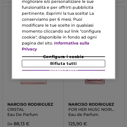
migliorare e/o personalizzare le sue
funzionalità e per offrirti pubblicità
pertinente. Esprimi la tua scelta! La
conserviamo per 6 mesi. Puoi
modificare le tue scelte in qualsiasi
momento cliccando sul link "configura
cookie", disponibile in fondo ad ogni
pagina del sito.
Informativa sulla
Privacy
Configura i cookie
Rifiuta tutti
Accetta tutti
NARCISO RODRIGUEZ
NARCISO RODRIGUEZ
CRISTAL
FOR HER MUSC NOIR
ROSE
Eau De Parfum
Eau de Parfum
88,13 €
125,90 €
Da