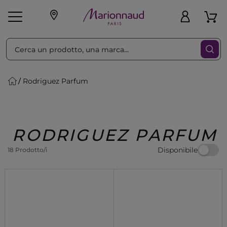
Ordina per
Filtra
Rodriguez Parfum
Make-up
Profumi
🎁 Idee
Corpo
Uomo
Marche
Capelli
Regalo
RODRIGUEZ PARFUM
Disponibile
18 Prodotto/i