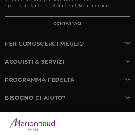
oppure scrivici a servizioclienti@marionnaud.it
CONTATTACI
PER CONOSCERCI MEGLIO
ACQUISTI & SERVIZI
PROGRAMMA FEDELTÀ
BISOGNO DI AIUTO?
METODI DI PAGAMENTO