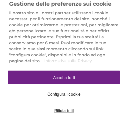
Gestione delle preferenze sui cookie
Il nostro sito e i nostri partner utilizzano i cookie
necessari per il funzionamento del sito, nonché i
cookie per ottimizzarne le prestazioni, per migliorare
e/o personalizzare le sue funzionalità e per offrirti
Marionnaud Parfumeries Italia S.r.l.
pubblicità pertinente. Esprimi la tua scelta! La
Largo Fiera Milano 5, 20017 Rho (MI)
conserviamo per 6 mesi. Puoi modificare le tue
REA Milano 1650024 con P.IVA 13425220152.
scelte in qualsiasi momento cliccando sul link
SCARICA LA NOSTRA APP
"configura cookie", disponibile in fondo ad ogni
pagina del sito.
Informativa sulla Privacy
Accetta tutti
Configura i cookie
Rifiuta tutti
©2026 Marionnaud
|
Sitemap