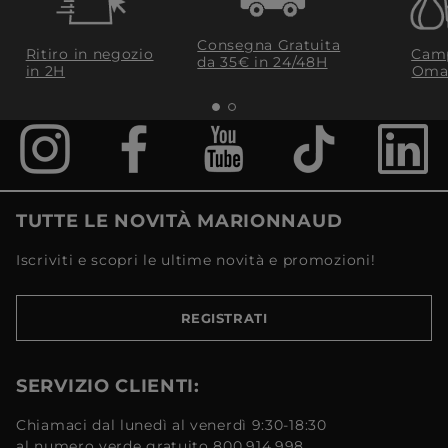
Consegna Gratuita
Ritiro in negozio
Camp
da 35€​ in 24/48H
in 2H
Oma
TUTTE LE NOVITÀ MARIONNAUD
Iscriviti e scopri le ultime novità e promozioni!
REGISTRATI
SERVIZIO CLIENTI:
Chiamaci dal lunedì al venerdì 9:30-18:30
al numero verde gratuito 800.914.998