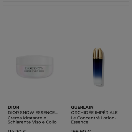
DIOR
GUERLAIN
DIOR SNOW ESSENCE
ORCHIDÉE IMPÉRIALE
OF LIGHT CREME
Crema Idratante e
Le Concentré Lotion-
Schiarente Viso e Collo
Essence
114,20 €
199,90 €