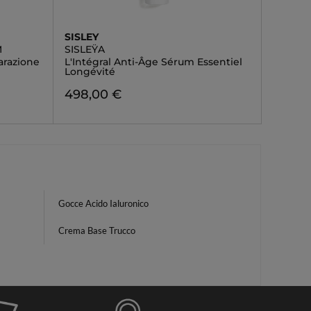
SISLEY
M
SISLEŸA
arazione
L'Intégral Anti-Âge Sérum Essentiel
Longévité
498,00 €
Gocce Acido Ialuronico
Crema Base Trucco