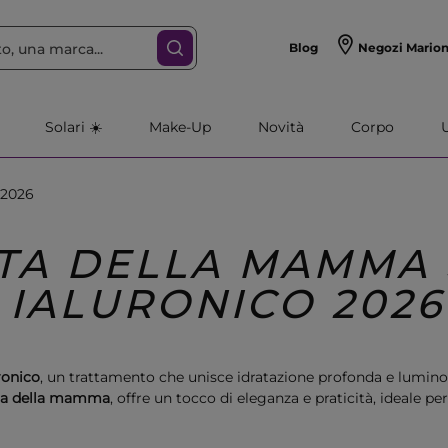
Blog
Negozi Mario
Solari ☀️
Make-Up
Novità
Corpo
 2026
TA DELLA MAMMA 
IALURONICO 2026
ronico
, un trattamento che unisce idratazione profonda e luminosi
ta della mamma
, offre un tocco di eleganza e praticità, ideale pe
radioso senza complicazioni.