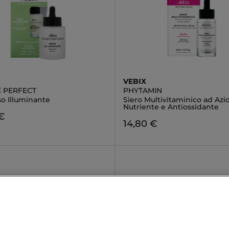
VEBIX
 PERFECT
PHYTAMIN
so Illuminante
Siero Multivitaminico ad Azi
Nutriente e Antiossidante
€
14,80 €