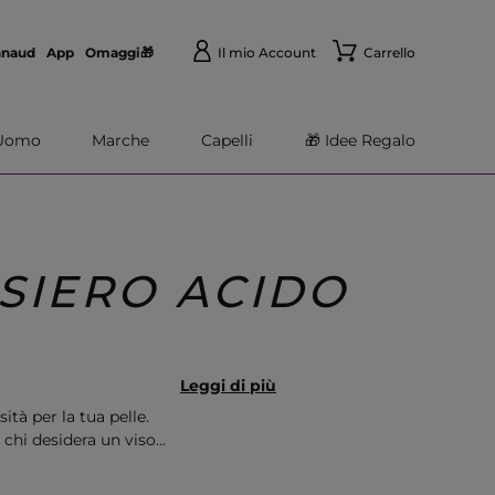
nnaud
App
Omaggi🎁
Il mio Account
Carrello
Uomo
Marche
Capelli
🎁 Idee Regalo
SIERO ACIDO
Leggi di più
tà per la tua pelle.
r chi desidera un viso