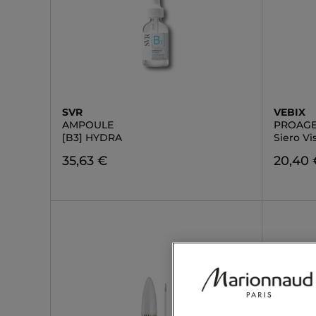
SVR
VEBIX
AMPOULE
PROAGE
[B3] HYDRA
Siero Vi
35,63 €
20,40 