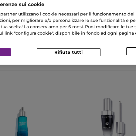
ferenze sui cookie
ri partner utilizzano i cookie necessari per il funzionamento del
ioni, per migliorare e/o personalizzare le sue funzionalità e per
 tua scelta! La conserviamo per 6 mesi. Puoi modificare le tue s
DA
QIRINESS
link "configura cookie", disponibile in fondo ad ogni pagina d
EEN
ÉLIXIR D'EXCEPTION
luminante alla Vitamina C
Siero Integrale
Rifiuta tutti
€
92,40 €