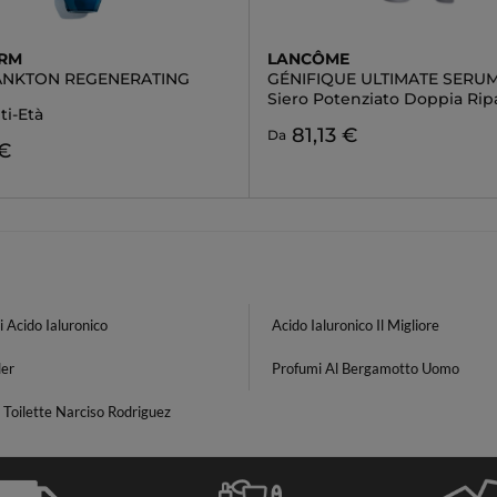
ERM
LANCÔME
LANKTON REGENERATING
GÉNIFIQUE ULTIMATE SERU
Siero Potenziato Doppia Rip
ti-Età
81,13 €
Da
 €
i Acido Ialuronico
Acido Ialuronico Il Migliore
ler
Profumi Al Bergamotto Uomo
Toilette Narciso Rodriguez