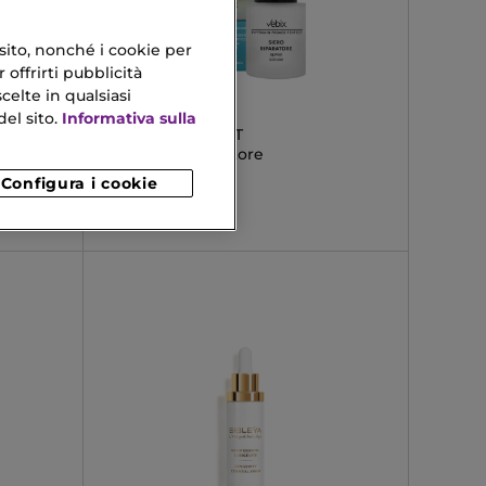
 sito, nonché i cookie per
 offrirti pubblicità
celte in qualsiasi
VEBIX
el sito.
Informativa sulla
PROAGE PERFECT
Siero Viso Riparatore
Configura i cookie
20,40 €