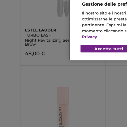
Gestione delle pre
Il nostro sito e i nost
ottimizzarne le prestaz
pertinente. Esprimi la
ESTÉE LAUDER
MESAU
momento cliccando sul 
TURBO LASH
LUMISH
Privacy
Night Revitalizing Serum Lash +
Siero Il
Brow
Accetta tutti
24,63 
48,00 €