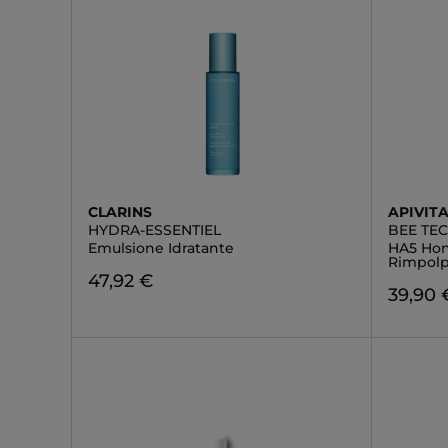
CLARINS
APIVIT
HYDRA-ESSENTIEL
BEE TE
Emulsione Idratante
HA5 Hon
Rimpolp
47,92 €
39,90 