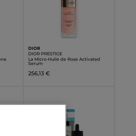
DIOR
DIOR PRESTIGE
one
La Micro-Huile de Rose Activated
Serum
256,13 €