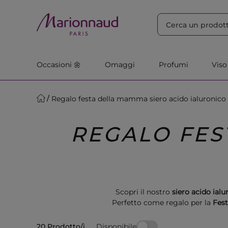
ORDINA PER
Filtra
Rilevanza
Occasioni 🌼
Omaggi
Profumi
Viso
Regalo festa della mamma siero acido ialuronico
REGALO FES
Scopri il nostro
siero acido ialu
Perfetto come regalo per la
Fes
Disponibile
20 Prodotto/i