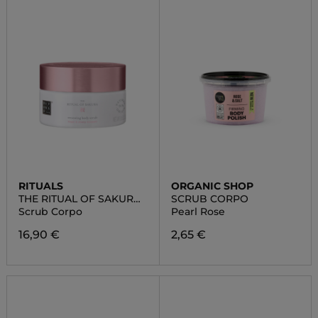
RITUALS
ORGANIC SHOP
THE RITUAL OF SAKURA
SCRUB CORPO
BODY SCRUB
Scrub Corpo
Pearl Rose
16,90 €
2,65 €