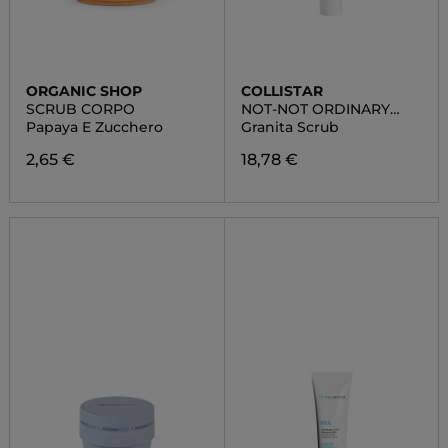
ORGANIC SHOP
COLLISTAR
SCRUB CORPO
NOT-NOT ORDINARY
TREATMENT
Papaya E Zucchero
Granita Scrub
2,65 €
18,78 €