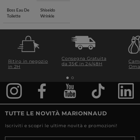
Boss Eau De
Shiseido
Toilette
Wrinkle
Consegna Gratuita
Ritiro in negozio
Camp
da 35€​ in 24/48H
in 2H
Oma
TUTTE LE NOVITÀ MARIONNAUD
Iscriviti e scopri le ultime novità e promozioni!