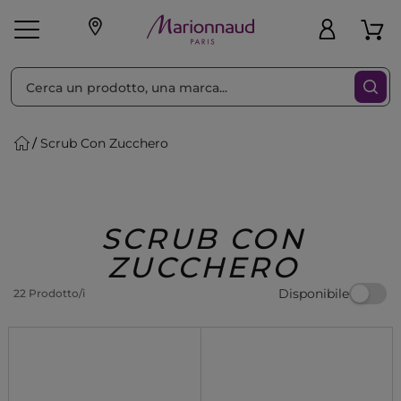
Ordina per
Filtra
Scrub Con Zucchero
Make-up
Profumi
🎁 Idee
Corpo
Uomo
Marche
Capelli
Regalo
SCRUB CON
ZUCCHERO
Disponibile
22 Prodotto/i