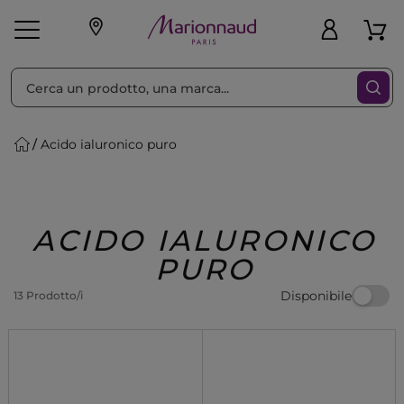
Ordina per
Filtra
Acido ialuronico puro
Make-up
Profumi
🎁 Idee
Corpo
Uomo
Marche
Capelli
Regalo
ACIDO IALURONICO
PURO
Disponibile
13 Prodotto/i