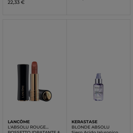
22,33 €
LANCÔME
KERASTASE
L'ABSOLU ROUGE
BLONDE ABSOLU
CREAM
ROSSETTO IDRATANTE &
Siero Acido Ialuronico