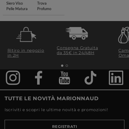
Siero Viso
Trova
Pelle Matura
Profumo
Consegna Gratuita
Ritiro in negozio
Camp
da 35€​ in 24/48H
in 2H
Oma
TUTTE LE NOVITÀ MARIONNAUD
Iscriviti e scopri le ultime novità e promozioni!
REGISTRATI