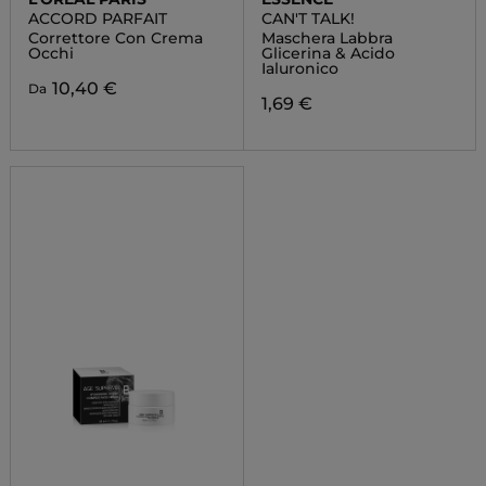
ACCORD PARFAIT
CAN'T TALK!
Correttore Con Crema
Maschera Labbra
Occhi
Glicerina & Acido
Ialuronico
10,40 €
Da
1,69 €