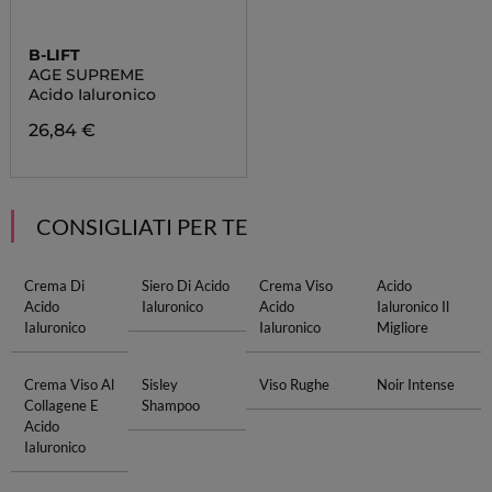
B-LIFT
AGE SUPREME
Acido Ialuronico
26,84 €
CONSIGLIATI PER TE
Crema Di
Siero Di Acido
Crema Viso
Acido
Acido
Ialuronico
Acido
Ialuronico Il
Ialuronico
Ialuronico
Migliore
Crema Viso Al
Sisley
Viso Rughe
Noir Intense
Collagene E
Shampoo
Acido
Ialuronico