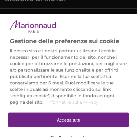
METODI DI PAGAMENTO
Gestione delle preferenze sui cookie
Il nostro sito e i nostri partner utilizzano i cookie
necessari per il funzionamento del sito, nonché i
cookie per ottimizzarne le prestazioni, per migliorare
e/o personalizzare le sue funzionalità e per offrirti
Marionnaud Parfumeries Italia S.r.l.
pubblicità pertinente. Esprimi la tua scelta! La
Largo Fiera Milano 5, 20017 Rho (MI)
conserviamo per 6 mesi. Puoi modificare le tue
REA Milano 1650024 con P.IVA 13425220152.
scelte in qualsiasi momento cliccando sul link
SCARICA LA NOSTRA APP
"configura cookie", disponibile in fondo ad ogni
pagina del sito.
Informativa sulla Privacy
Accetta tutti