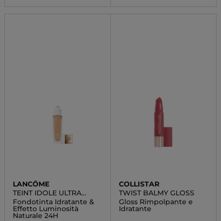
LANCÔME
COLLISTAR
TEINT IDOLE ULTRA
TWIST BALMY GLOSS
WEAR CARE & GLOW
Fondotinta Idratante &
Gloss Rimpolpante e
Effetto Luminosità
Idratante
Naturale 24H