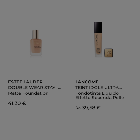
ESTÉE LAUDER
LANCÔME
DOUBLE WEAR STAY -
TEINT IDOLE ULTRA
IN- PLACE MATTE
WEAR
Matte Foundation
Fondotinta Liquido
FOUNDATION
Effetto Seconda Pelle
41,30 €
39,58 €
Da