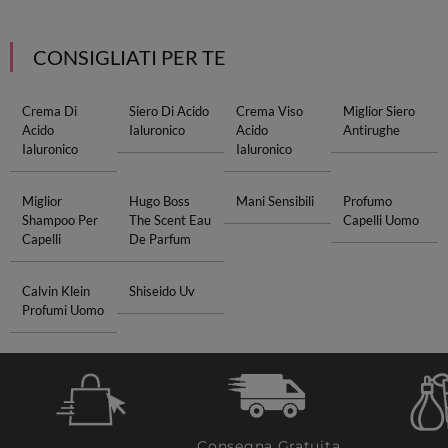
CONSIGLIATI PER TE
Crema Di
Siero Di Acido
Crema Viso
Miglior Siero
Acido
Ialuronico
Acido
Antirughe
Ialuronico
Ialuronico
Miglior
Hugo Boss
Mani Sensibili
Profumo
Shampoo Per
The Scent Eau
Capelli Uomo
Capelli
De Parfum
Calvin Klein
Shiseido Uv
Profumi Uomo
Consegna Gratuita