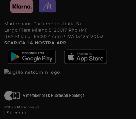
Marionnaud Parfumeries Italia S.r.l.
Largo Fiera Milano 5, 20017 Rho (MI)
REA Milano 1650024 con P.IVA 13425220152.
SCARICA LA NOSTRA APP
©2026 Marionnaud
|
Sitemap