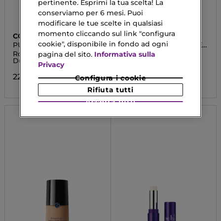
pertinente. Esprimi la tua scelta! La
conserviamo per 6 mesi. Puoi
modificare le tue scelte in qualsiasi
momento cliccando sul link "configura
COLLISTAR
GIVENCHY
cookie", disponibile in fondo ad ogni
PURO ROSSETTO MATTE
ROSE PERFECTO SHINE
SERUM
Rossetto Matte Lunga
Rossetto Ultra Brillante
pagina del sito.
Informativa sulla
Durata
Privacy
31,78 €
Da
22,33 €
Configura i cookie
Rifiuta tutti
Accetta tutti