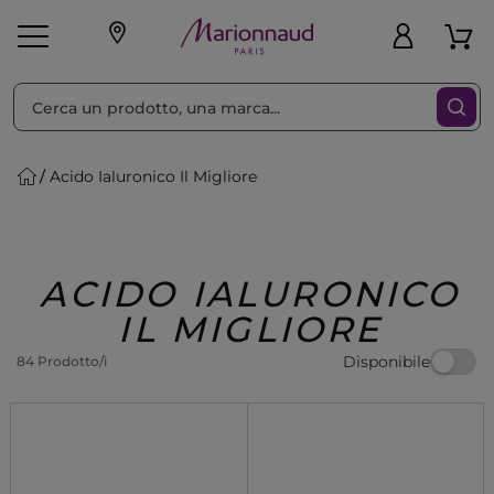
Ordina per
Filtra
Acido Ialuronico Il Migliore
Make-up
Profumi
🎁 Idee
Corpo
Uomo
Marche
Capelli
Regalo
ACIDO IALURONICO
IL MIGLIORE
Disponibile
84 Prodotto/i