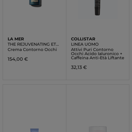
LA MER
COLLISTAR
THE REJUVENATING ETE
LINEA UOMO
CREAM
Crema Contorno Occhi
Attivi Puri Contorno
Occhi Acido Ialuronico +
Caffeina Anti-Età Liftante
154,00 €
32,13 €