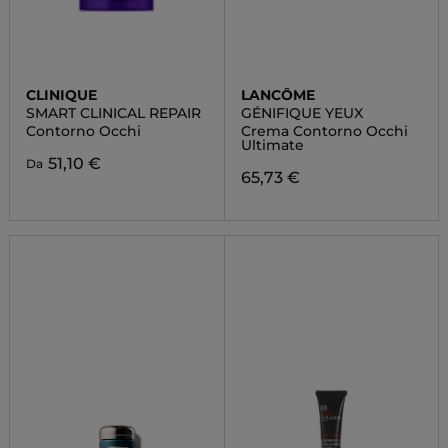
CLINIQUE
LANCÔME
SMART CLINICAL REPAIR
GÉNIFIQUE YEUX
Contorno Occhi
Crema Contorno Occhi
Ultimate
51,10 €
Da
65,73 €