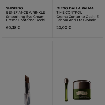
SHISEIDO
DIEGO DALLA PALMA
BENEFIANCE WRINKLE
TIME CONTROL
Smoothing Eye Cream -
Crema Contorno Occhi E
Crema Contorno Occhi
Labbra Anti Età Globale
60,38 €
20,00 €