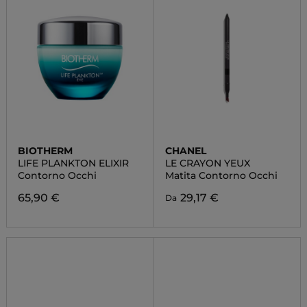
BIOTHERM
CHANEL
LIFE PLANKTON ELIXIR
LE CRAYON YEUX
Contorno Occhi
Matita Contorno Occhi
65,90 €
29,17 €
Da