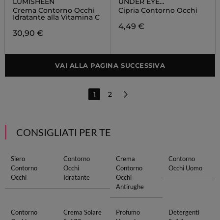
LUMISHEEN
UNDER EYE
BRIGHTENER
Crema Contorno Occhi
Cipria Contorno Occhi
Idratante alla Vitamina C
4,49 €
30,90 €
VAI ALLA PAGINA SUCCESSIVA
1
2
CONSIGLIATI PER TE
Siero
Contorno
Crema
Contorno
Contorno
Occhi
Contorno
Occhi Uomo
Occhi
Idratante
Occhi
Antirughe
Contorno
Crema Solare
Profumo
Detergenti