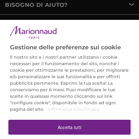
BISOGNO DI AIUTO?
METODI DI PAGAMENTO
Gestione delle preferenze sui cookie
Il nostro sito e i nostri partner utilizzano i cookie
necessari per il funzionamento del sito, nonché i
cookie per ottimizzarne le prestazioni, per migliorare
e/o personalizzare le sue funzionalità e per offrirti
Marionnaud Parfumeries Italia S.r.l.
pubblicità pertinente. Esprimi la tua scelta! La
Largo Fiera Milano 5, 20017 Rho (MI)
conserviamo per 6 mesi. Puoi modificare le tue
REA Milano 1650024 con P.IVA 13425220152.
scelte in qualsiasi momento cliccando sul link
SCARICA LA NOSTRA APP
"configura cookie", disponibile in fondo ad ogni
pagina del sito.
Informativa sulla Privacy
Accetta tutti