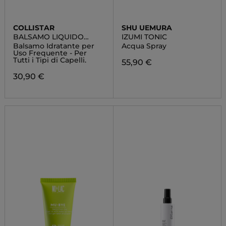
COLLISTAR
SHU UEMURA
BALSAMO LIQUIDO
IZUMI TONIC
ACIDO IALURONICO
Balsamo Idratante per
Acqua Spray
Uso Frequente - Per
Tutti i Tipi di Capelli.
55,90 €
30,90 €