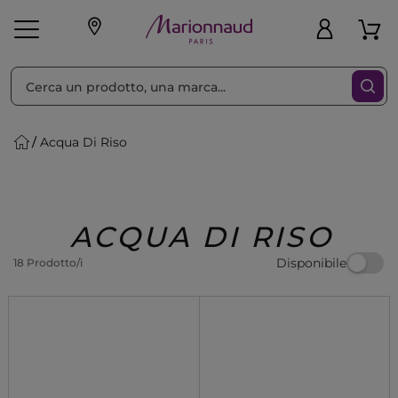
Ordina per
Filtra
Acqua Di Riso
Make-up
Profumi
🎁 Idee
Corpo
Uomo
Marche
Capelli
Regalo
ACQUA DI RISO
Disponibile
18 Prodotto/i