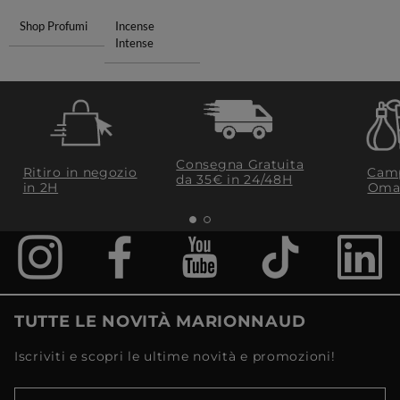
Shop Profumi
Incense
Intense
Consegna Gratuita
Ritiro in negozio
Camp
da 35€​ in 24/48H
in 2H
Oma
TUTTE LE NOVITÀ MARIONNAUD
Iscriviti e scopri le ultime novità e promozioni!