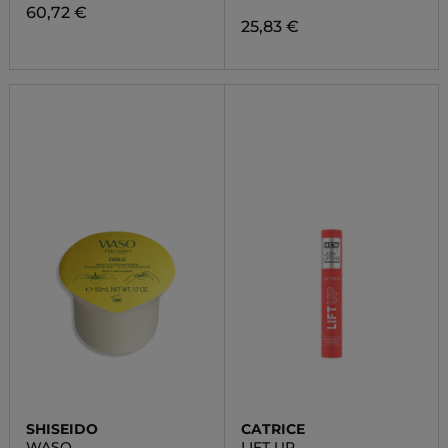
60,72 €
25,83 €
SHISEIDO
CATRICE
WASO
LIFT UP