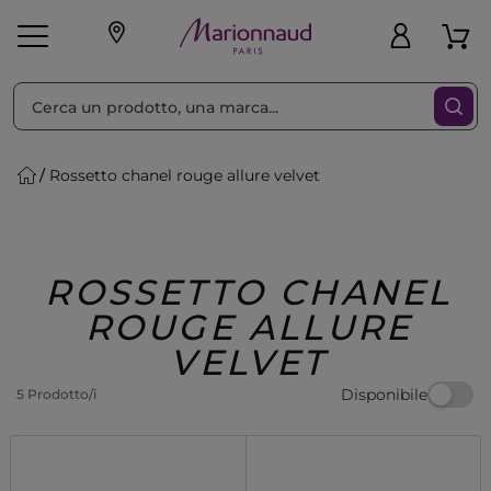
Ordina per
Filtra
Rossetto chanel rouge allure velvet
Make-up
Profumi
🎁 Idee
Corpo
Uomo
Marche
Capelli
Regalo
ROSSETTO CHANEL
ROUGE ALLURE
VELVET
Disponibile
5 Prodotto/i