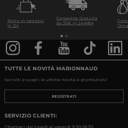
Consegna Gratuita
Ritiro in negozio
Camp
da 35€​ in 24/48H
in 2H
Oma
TUTTE LE NOVITÀ MARIONNAUD
Iscriviti e scopri le ultime novità e promozioni!
REGISTRATI
SERVIZIO CLIENTI:
Chiamaci dal lunedì al venerdì 9:30-18:30