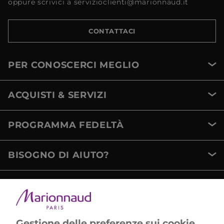
oppure scrivici a servizioclienti@marionnaud.it
CONTATTACI
PER CONOSCERCI MEGLIO
ACQUISTI & SERVIZI
PROGRAMMA FEDELTÀ
BISOGNO DI AIUTO?
METODI DI PAGAMENTO
Gestione delle preferenze sui cookie