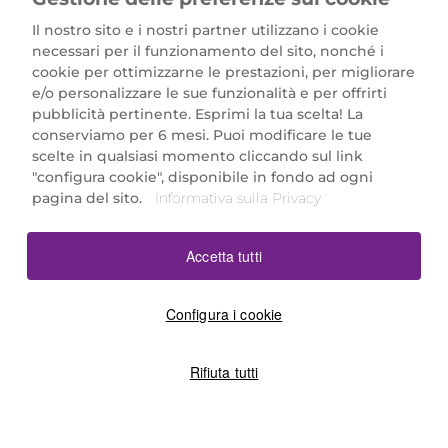
Il nostro sito e i nostri partner utilizzano i cookie
necessari per il funzionamento del sito, nonché i
cookie per ottimizzarne le prestazioni, per migliorare
e/o personalizzare le sue funzionalità e per offrirti
Marionnaud Parfumeries Italia S.r.l.
pubblicità pertinente. Esprimi la tua scelta! La
Largo Fiera Milano 5, 20017 Rho (MI)
conserviamo per 6 mesi. Puoi modificare le tue
REA Milano 1650024 con P.IVA 13425220152.
scelte in qualsiasi momento cliccando sul link
SCARICA LA NOSTRA APP
"configura cookie", disponibile in fondo ad ogni
pagina del sito.
Informativa sulla Privacy
Accetta tutti
Configura i cookie
Rifiuta tutti
©2026 Marionnaud
|
Sitemap