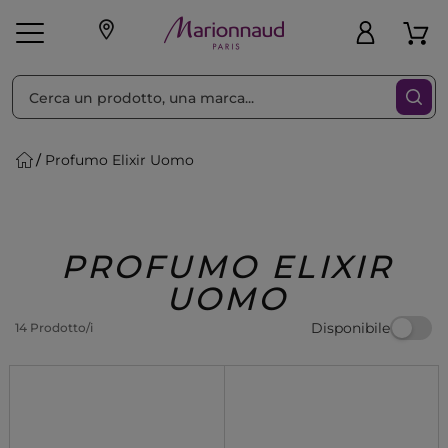
Ordina per
Filtra
Profumo Elixir Uomo
Make-up
Profumi
🎁 Idee
Corpo
Uomo
Marche
Capelli
Regalo
PROFUMO ELIXIR
UOMO
Disponibile
14 Prodotto/i