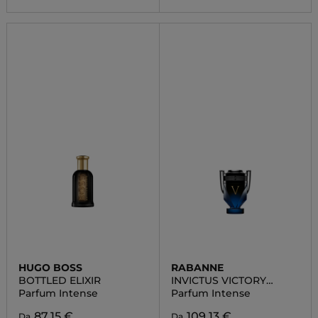
HUGO BOSS
RABANNE
BOTTLED ELIXIR
INVICTUS VICTORY
ELIXIR
Parfum Intense
Parfum Intense
87,15 €
109,13 €
Da
Da