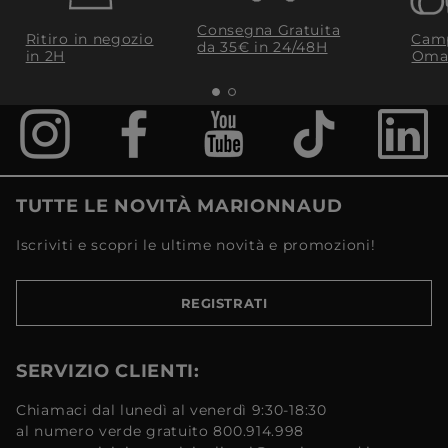
Consegna Gratuita
Ritiro in negozio
Camp
da 35€​ in 24/48H
in 2H
Oma
TUTTE LE NOVITÀ MARIONNAUD
Iscriviti e scopri le ultime novità e promozioni!
REGISTRATI
SERVIZIO CLIENTI:
Chiamaci dal lunedì al venerdì 9:30-18:30
al numero verde gratuito 800.914.998