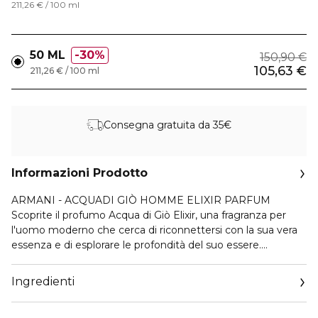
211,26 € / 100 ml
50 ML
30%
150,90 €
105,63 €
211,26 € / 100 ml
Consegna gratuita da 35€
Informazioni Prodotto
ARMANI - ACQUADI GIÒ HOMME ELIXIR PARFUM
Scoprite il profumo Acqua di Giò Elixir, una fragranza per
l'uomo moderno che cerca di riconnettersi con la sua vera
essenza e di esplorare le profondità del suo essere.
Pensata per chi osa vivere intensamente, questa fragranza
permette di abbracciare la propria vera natura. Acqua di Giò
Ingredienti
Elixir si apre con la vibrante freschezza del bergamotto e
del mandarino verde. Nel cuore, le note marine e l'accordo