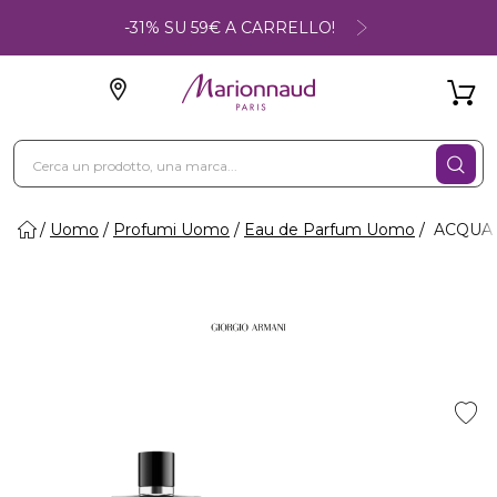
-31% SU 59€ A CARRELLO!
Uomo
Profumi Uomo
Eau de Parfum Uomo
ACQUA DI