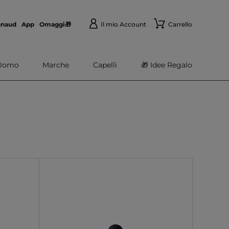
nnaud
App
Omaggi🎁
Il mio Account
Carrello
Uomo
Marche
Capelli
🎁 Idee Regalo