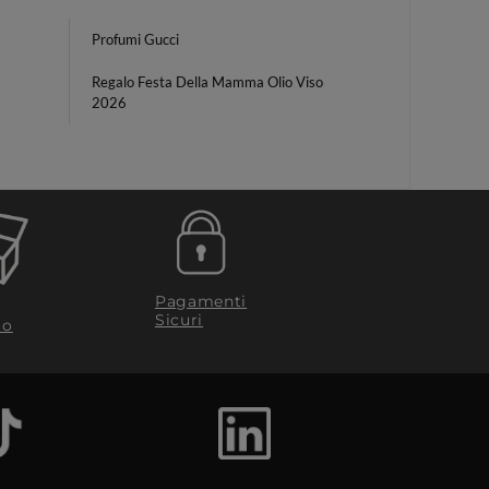
Profumi Gucci
Regalo Festa Della Mamma Olio Viso
2026
Pagamenti
Sicuri
to