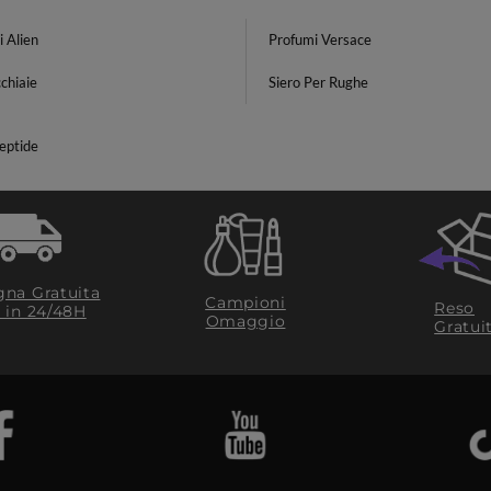
 Alien
Profumi Versace
chiaie
Siero Per Rughe
eptide
na Gratuita
Campioni
Reso
​ in 24/48H
Omaggio
Gratui