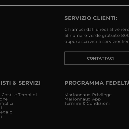
SERVIZIO CLIENTI:
Chiamaci dal lunedì al venerd
al numero verde gratuito 80
oppure scrivici a serviziocli
CONTATTACI
STI & SERVIZI
PROGRAMMA FEDELT
 Costi e Tempi di
Marionnaud Privilege
ione
Marionnaud App
mplici
Termini & Condizioni
i
Regalo
i