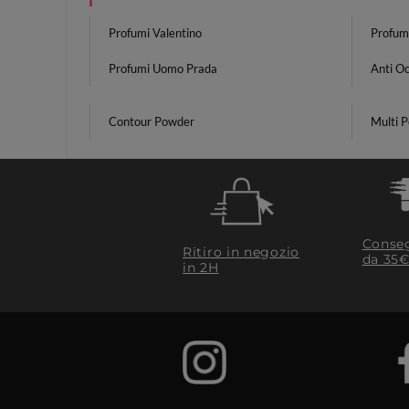
Profumi Valentino
Profumi
Profumi Uomo Prada
Anti Oc
Contour Powder
Multi P
Conseg
Ritiro in negozio
da 35€
in 2H