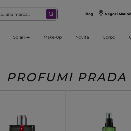
Blog
Negozi Mario
Solari ☀️
Make-Up
Novità
Corpo
PROFUMI PRADA