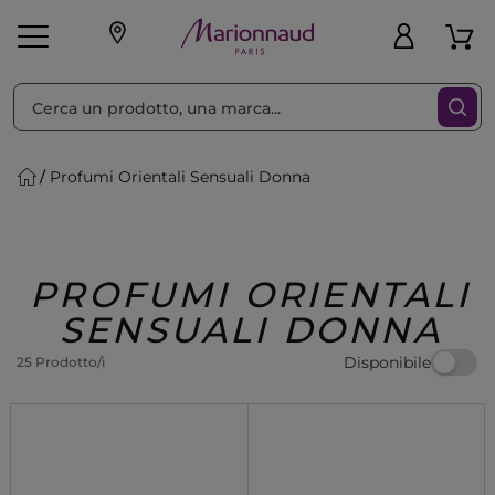
Ordina per
Filtra
Profumi Orientali Sensuali Donna
Make-up
Profumi
🎁 Idee
Corpo
Uomo
Marche
Capelli
Regalo
PROFUMI ORIENTALI
SENSUALI DONNA
Disponibile
25 Prodotto/i