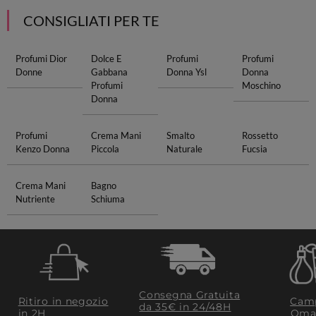
CONSIGLIATI PER TE
Profumi Dior
Dolce E
Profumi
Profumi
Donne
Gabbana
Donna Ysl
Donna
Profumi
Moschino
Donna
Profumi
Crema Mani
Smalto
Rossetto
Kenzo Donna
Piccola
Naturale
Fucsia
Crema Mani
Bagno
Nutriente
Schiuma
Consegna Gratuita
Ritiro in negozio
Camp
da 35€​ in 24/48H
in 2H
Oma