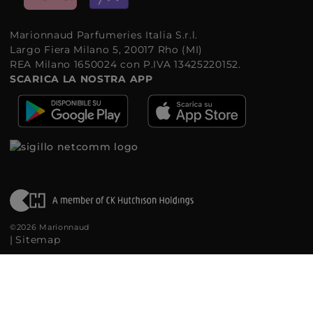
Marionnaud Parfumeries Italia S.r.l.
Largo Fiera Milano 5, 20017 Rho (MI)
REA Milano 1650024 con P.IVA 13425220152.
SCARICA LA NOSTRA APP
©2026 Marionnaud
|
Sitemap