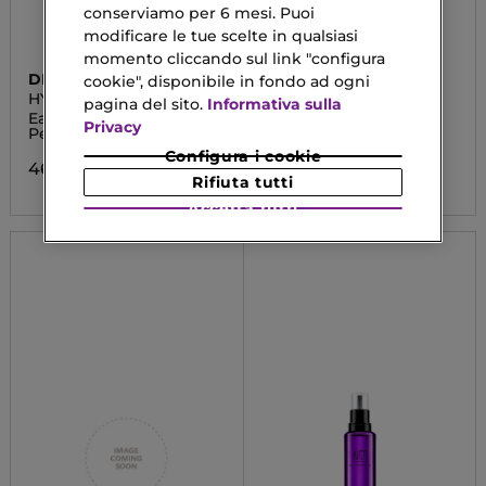
conserviamo per 6 mesi. Puoi
modificare le tue scelte in qualsiasi
momento cliccando sul link "configura
DIOR
HERMÈS
cookie", disponibile in fondo ad ogni
HYPNOTIC POISON
EAU DES MERVEILLES
pagina del sito.
Informativa sulla
Eau De Toilette Roller
Eau de parfum
Privacy
Pearl
138,90 €
Da
Configura i cookie
46,83 €
Rifiuta tutti
Accetta tutti