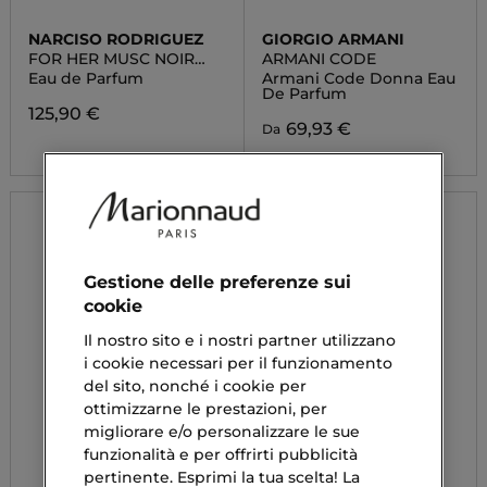
NARCISO RODRIGUEZ
GIORGIO ARMANI
FOR HER MUSC NOIR
ARMANI CODE
ROSE
Eau de Parfum
Armani Code Donna Eau
De Parfum
125,90 €
69,93 €
Da
Gestione delle preferenze sui
cookie
Il nostro sito e i nostri partner utilizzano
i cookie necessari per il funzionamento
del sito, nonché i cookie per
ottimizzarne le prestazioni, per
migliorare e/o personalizzare le sue
funzionalità e per offrirti pubblicità
pertinente. Esprimi la tua scelta! La