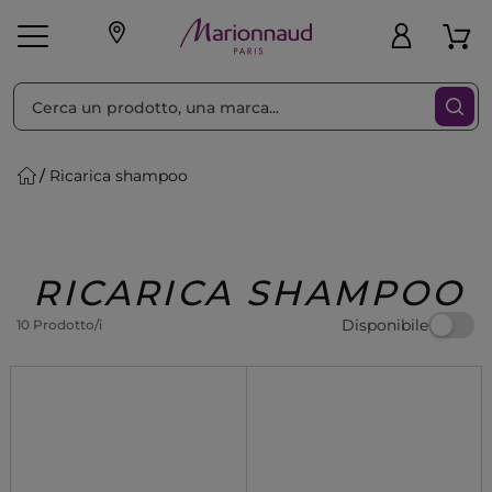
Ordina per
Filtra
Ricarica shampoo
Make-up
Profumi
🎁 Idee
Corpo
Uomo
Marche
Capelli
Regalo
RICARICA SHAMPOO
Disponibile
10 Prodotto/i