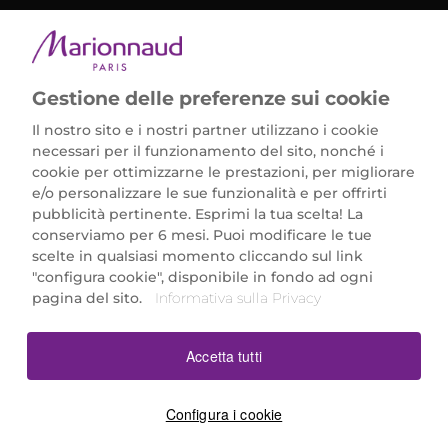
METODI DI PAGAMENTO
Gestione delle preferenze sui cookie
Il nostro sito e i nostri partner utilizzano i cookie
necessari per il funzionamento del sito, nonché i
cookie per ottimizzarne le prestazioni, per migliorare
e/o personalizzare le sue funzionalità e per offrirti
Marionnaud Parfumeries Italia S.r.l.
pubblicità pertinente. Esprimi la tua scelta! La
Largo Fiera Milano 5, 20017 Rho (MI)
conserviamo per 6 mesi. Puoi modificare le tue
REA Milano 1650024 con P.IVA 13425220152.
scelte in qualsiasi momento cliccando sul link
SCARICA LA NOSTRA APP
"configura cookie", disponibile in fondo ad ogni
pagina del sito.
Informativa sulla Privacy
Accetta tutti
Configura i cookie