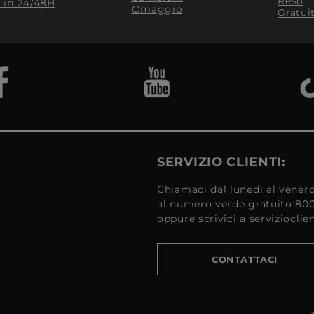
Reso
​ in 24/48H
Omaggio
Gratui
SERVIZIO CLIENTI:
Chiamaci dal lunedì al venerd
al numero verde gratuito 80
oppure scrivici a serviziocli
CONTATTACI