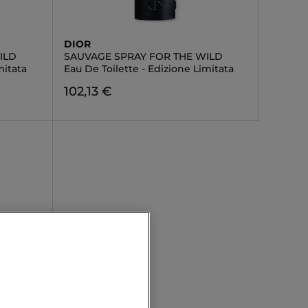
DIOR
ILD
SAUVAGE SPRAY FOR THE WILD
mitata
Eau De Toilette - Edizione Limitata
102,13 €