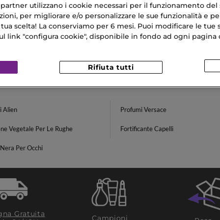
ri partner utilizzano i cookie necessari per il funzionamento del
I NATALE
DUO STELLA
ioni, per migliorare e/o personalizzare le sue funzionalità e per
to Regalo
Cofanetto Regalo
 tua scelta! La conserviamo per 6 mesi. Puoi modificare le tue s
9,90 €
link "configura cookie", disponibile in fondo ad ogni pagina d
Rifiuta tutti
 Alien
Profumi Versace
ene Vegetale Per Le Rughe
Fortificante Capelli
 Nera Per Occhi
na Gratuita
Campioni