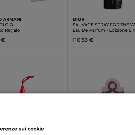
O ARMANI
DIOR
DI GIÒ
SAUVAGE SPRAY FOR THE W
to Regalo
Eau De Parfum - Edizione Li
 €
110,53 €
ferenze sui cookie
T
INUWET