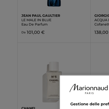
JEAN PAUL GAULTIER
GIORGI
LE MALE IN BLUE
ACQUA 
Eau De Parfum
Cofanet
101,00 €
138,00
Da
Gestione delle pre
CHANEL
INUWE