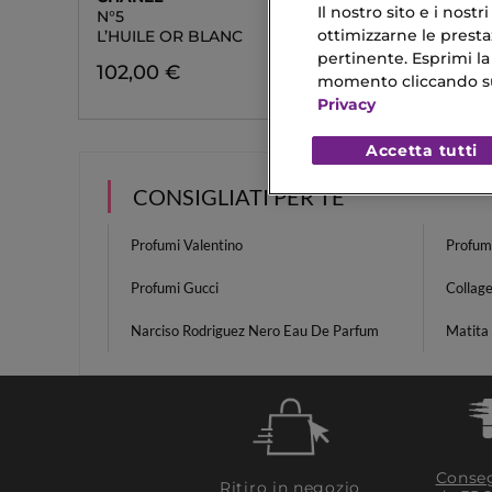
Il nostro sito e i nost
N°5
CONO D
ottimizzarne le prestaz
L’HUILE OR BLANC
Cofanet
pertinente. Esprimi la
102,00 €
7,90 €
momento cliccando sul 
Privacy
Accetta tutti
CONSIGLIATI PER TE
Profumi Valentino
Profumi
Profumi Gucci
Collag
Narciso Rodriguez Nero Eau De Parfum
Matita
Conseg
Ritiro in negozio