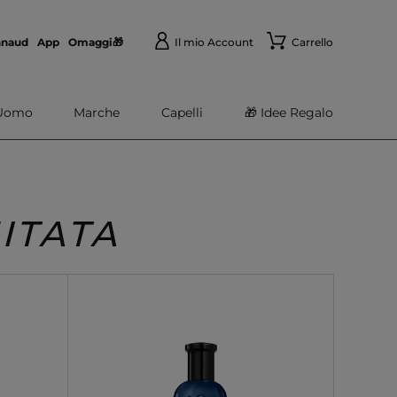
nnaud
App
Omaggi🎁
Il mio Account
Carrello
Uomo
Marche
Capelli
🎁 Idee Regalo
ITATA