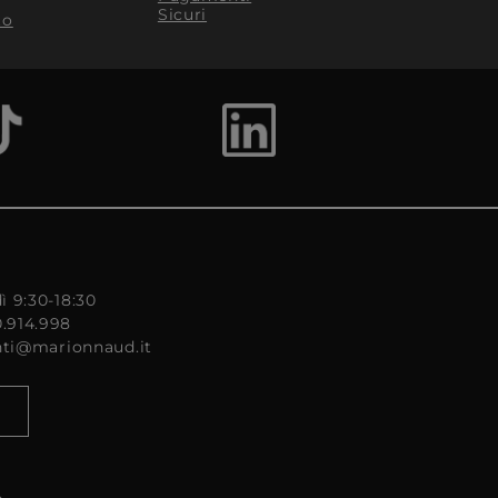
Sicuri
to
ì 9:30-18:30
0.914.998
enti@marionnaud.it