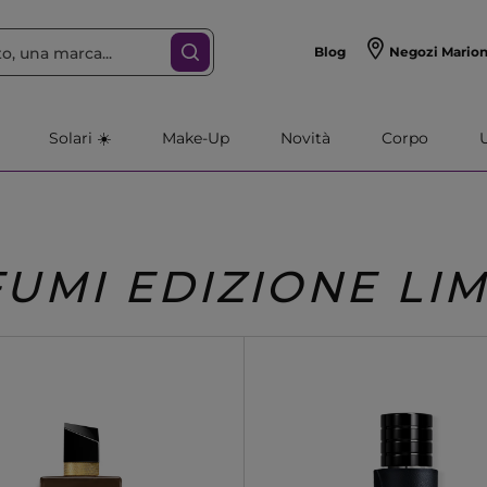
Blog
Negozi Mario
Solari ☀️
Make-Up
Novità
Corpo
UMI EDIZIONE LIM