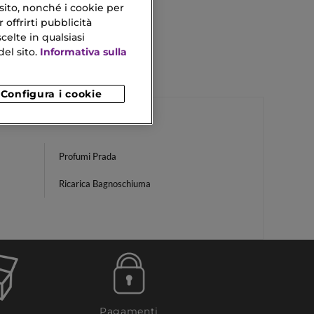
 sito, nonché i cookie per
 offrirti pubblicità
celte in qualsiasi
el sito.
Informativa sulla
Configura i cookie
Profumi Prada
Ricarica Bagnoschiuma
Pagamenti