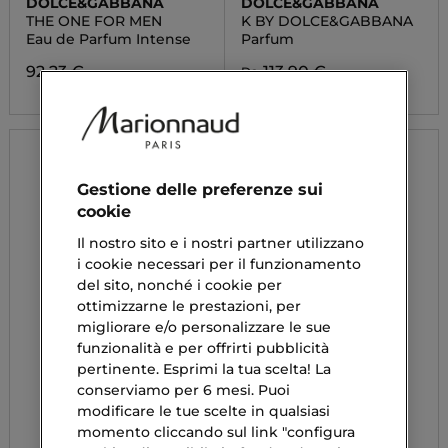
DOLCE&GABBANA
DOLCE&GABBANA
THE ONE FOR MEN
K BY DOLCE&GABBANA
Eau de Parfum Intense
Parfum
92,23 €
113,90 €
Da
Gestione delle preferenze sui
cookie
Il nostro sito e i nostri partner utilizzano
i cookie necessari per il funzionamento
del sito, nonché i cookie per
ottimizzarne le prestazioni, per
migliorare e/o personalizzare le sue
funzionalità e per offrirti pubblicità
pertinente. Esprimi la tua scelta! La
conserviamo per 6 mesi. Puoi
modificare le tue scelte in qualsiasi
momento cliccando sul link "configura