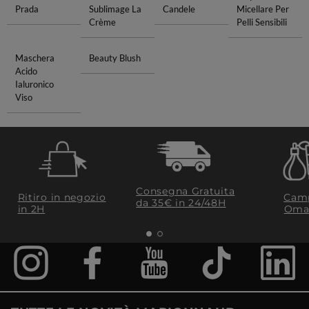
Prada
Sublimage La
Candele
Micellare Per
Crème
Pelli Sensibili
Maschera
Beauty Blush
Acido
Ialuronico
Viso
Consegna Gratuita
Ritiro in negozio
Camp
da 35€​ in 24/48H
in 2H
Oma