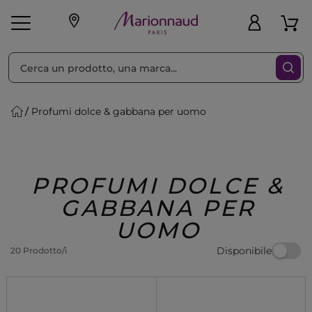
Ordina per
Filtra
Profumi dolce & gabbana per uomo
Make-up
Profumi
🎁 Idee
Corpo
Uomo
Marche
Capelli
Regalo
PROFUMI DOLCE &
GABBANA PER
UOMO
Disponibile
20 Prodotto/i