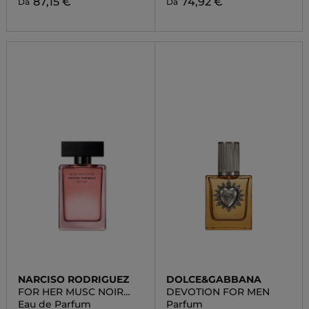
87,15 €
74,92 €
Da
Da
NARCISO RODRIGUEZ
DOLCE&GABBANA
FOR HER MUSC NOIR
DEVOTION FOR MEN
ROSE
Eau de Parfum
Parfum