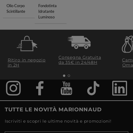
Olio Corpo
Fondotinta
Scintillante
Idratante
Luminoso
Consegna Gratuita
Ritiro in negozio
Camp
da 35€​ in 24/48H
in 2H
Oma
TUTTE LE NOVITÀ MARIONNAUD
Iscriviti e scopri le ultime novità e promozioni!