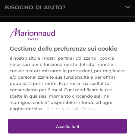
BISOGNO DI AIUTO?
METODI DI PAGAMENTO
Gestione delle preferenze sui cookie
Il nostro sito e i nostri partner utilizzano i cookie
necessari per il funzionamento del sito, nonché i
cookie per ottimizzarne le prestazioni, per migliorare
e/o personalizzare le sue funzionalità e per offrirti
Marionnaud Parfumeries Italia S.r.l.
pubblicità pertinente. Esprimi la tua scelta! La
Largo Fiera Milano 5, 20017 Rho (MI)
conserviamo per 6 mesi. Puoi modificare le tue
REA Milano 1650024 con P.IVA 13425220152.
scelte in qualsiasi momento cliccando sul link
SCARICA LA NOSTRA APP
"configura cookie", disponibile in fondo ad ogni
pagina del sito.
Informativa sulla Privacy
Accetta tutti