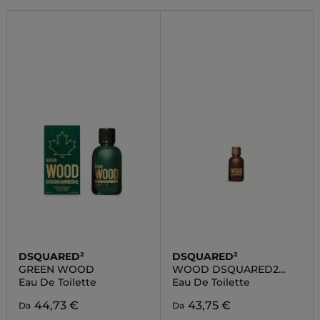
DSQUARED²
DSQUARED²
GREEN WOOD
WOOD DSQUARED2
HOMME
Eau De Toilette
Eau De Toilette
44,73 €
43,75 €
Da
Da