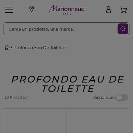
Ordina per
Filtra
Profondo Eau De Toilette
Make-up
Profumi
🎁 Idee
Corpo
Uomo
Marche
Capelli
Regalo
PROFONDO EAU DE
TOILETTE
Disponibile
20 Prodotto/i