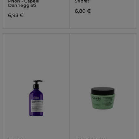
Phon - Capelli
Sfibrati
Danneggiati
6,80 €
6,93 €