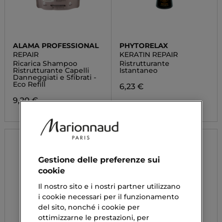
ALAMA PROFESSIONAL
PHYTORELAX
REPAIR
KERATIN REPAIR
Ricarica Shampoo
Ristrutturante
Ristrutturante Capelli
Istantaneo
Danneggiati e Sfibrati -
Eco Refill
6,23 €
9,20 €
Gestione delle preferenze sui
cookie
Il nostro sito e i nostri partner utilizzano
i cookie necessari per il funzionamento
del sito, nonché i cookie per
ottimizzarne le prestazioni, per