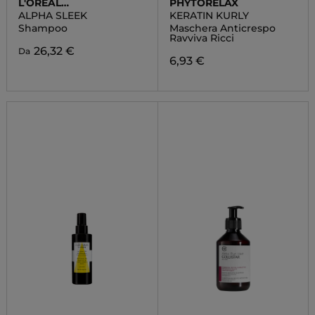
L'OREAL
PHYTORELAX
PROFESSIONNEL
ALPHA SLEEK
KERATIN KURLY
Shampoo
Maschera Anticrespo
Ravviva Ricci
26,32 €
Da
6,93 €