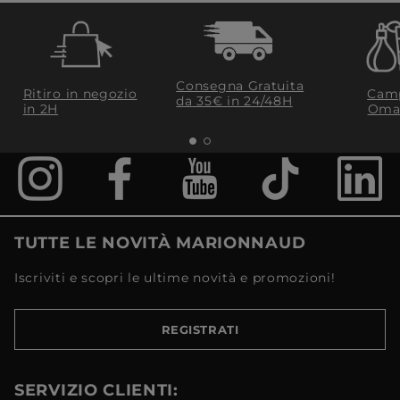
Consegna Gratuita
Ritiro in negozio
Camp
da 35€​ in 24/48H
in 2H
Oma
TUTTE LE NOVITÀ MARIONNAUD
Iscriviti e scopri le ultime novità e promozioni!
REGISTRATI
SERVIZIO CLIENTI: