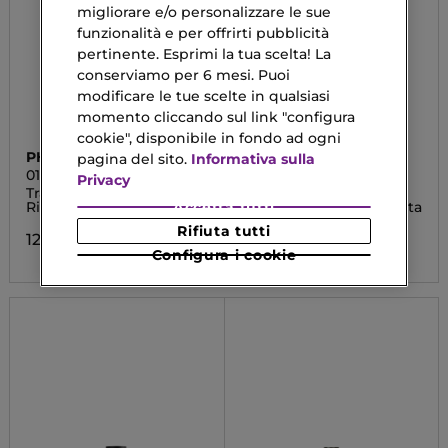
migliorare e/o personalizzare le sue
funzionalità e per offrirti pubblicità
pertinente. Esprimi la tua scelta! La
conserviamo per 6 mesi. Puoi
modificare le tue scelte in qualsiasi
momento cliccando sul link "configura
cookie", disponibile in fondo ad ogni
PHYTORELAX
DIEGO DALLA PALMA
pagina del sito.
Informativa sulla
01 KERATIN PLEX
CAPELLI
Privacy
Trattamento Intensivo
Cheraplex Kit
Riparatore
Ricostruzione Immediata
Accetta tutti
Rifiuta tutti
12,90 €
13,52 €
Configura i cookie