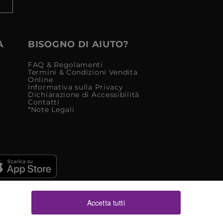
À
BISOGNO DI AIUTO?
FAQ & Regolamenti
Termini & Condizioni Vendita
Online
Informativa sulla Privacy
Dichiarazione di Accessibilità
Contatti
*Note Legali
Accetta tutti