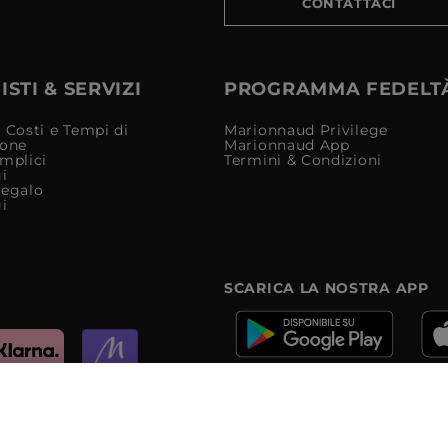
CONTATTACI
STI & SERVIZI
PROGRAMMA FEDELT
 Costi e Tempi di
Marionnaud Privilege
ione
Marionnaud App
mplici
Termini & Condizioni
i
Regalo
i
SCARICA LA NOSTRA APP