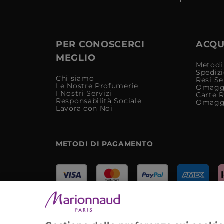
PER CONOSCERCI
ACQUI
MEGLIO
Metodi,
Spediz
Chi siamo
Resi Se
Le Nostre Profumerie
Omagg
I Nostri Servizi
Carte 
Responsabilità Sociale
Omagg
Lavora con Noi
METODI DI PAGAMENTO
Marionnaud Parfumeries Italia S.r.l.
Largo Fiera Milano 5, 20017 Rho (MI)