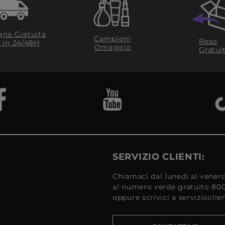
na Gratuita
Campioni
Reso
​ in 24/48H
Omaggio
Gratui
SERVIZIO CLIENTI:
Chiamaci dal lunedì al venerd
al numero verde gratuito 80
oppure scrivici a serviziocli