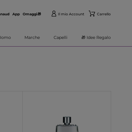
nnaud
App
Omaggi🎁
Il mio Account
Carrello
Uomo
Marche
Capelli
🎁 Idee Regalo