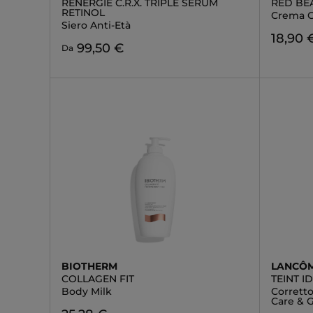
RÉNERGIE C.R.X. TRIPLE SERUM
RED BE
RETINOL
Crema G
Siero Anti-Età
18,90 
99,50 €
Da
BIOTHERM
LANCÔ
COLLAGEN FIT
TEINT 
Body Milk
Corretto
Care & 