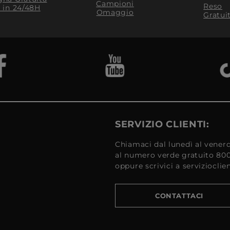
Campioni
Reso
​ in 24/48H
Omaggio
Gratui
SERVIZIO CLIENTI:
Chiamaci dal lunedì al venerd
al numero verde gratuito 80
oppure scrivici a serviziocli
CONTATTACI