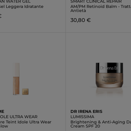
AN WATER GEL
SMART CLINICAL REPAIR
el Leggera Idratante
AM/PM Retinoid Balm - Trat
Antietà
€
30,80 €
ME
DR IRENA ERIS
IDOLE ULTRA WEAR
LUMISSIMA
re Teint Idole Ultra Wear
Brightening & Anti-Aging D
Glow
Cream SPF 20