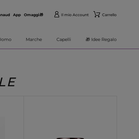
nnaud
App
Omaggi🎁
Il mio Account
Carrello
Uomo
Marche
Capelli
🎁 Idee Regalo
LE