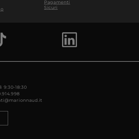
Pagamenti
Sicuri
to
ì 9:30-18:30
0.914.998
enti@marionnaud.it