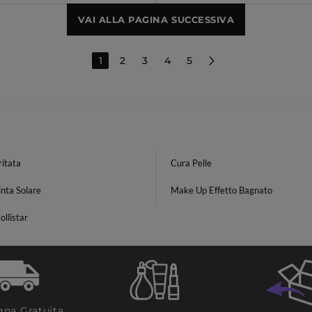
VAI ALLA PAGINA SUCCESSIVA
1
2
3
4
5
ritata
Cura Pelle
nta Solare
Make Up Effetto Bagnato
ollistar
na Gratuita