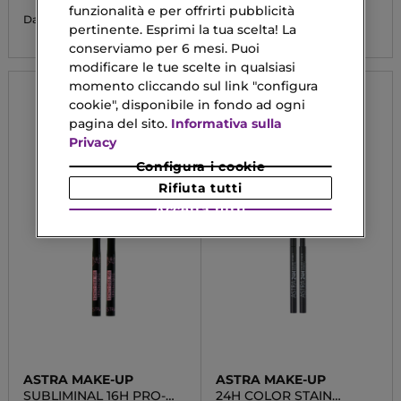
5,99 €
funzionalità e per offrirti pubblicità
5,48 €
Da
pertinente. Esprimi la tua scelta! La
conserviamo per 6 mesi. Puoi
modificare le tue scelte in qualsiasi
momento cliccando sul link "configura
cookie", disponibile in fondo ad ogni
pagina del sito.
Informativa sulla
Privacy
Configura i cookie
Rifiuta tutti
Accetta tutti
ASTRA MAKE-UP
ASTRA MAKE-UP
SUBLIMINAL 16H PRO-
24H COLOR STAIN