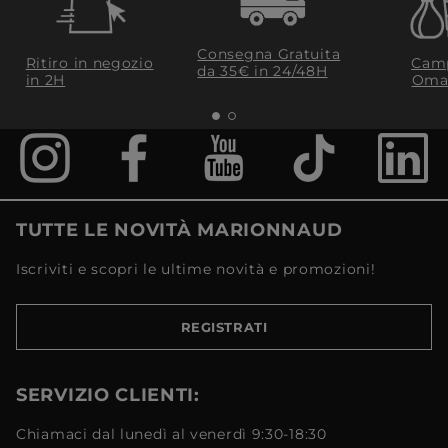
Consegna Gratuita
Ritiro in negozio
Camp
da 35€​ in 24/48H
in 2H
Oma
TUTTE LE NOVITÀ MARIONNAUD
Iscriviti e scopri le ultime novità e promozioni!
REGISTRATI
SERVIZIO CLIENTI:
Chiamaci dal lunedì al venerdì 9:30-18:30