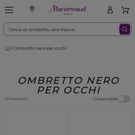
Ordina per
Filtra
Ombretto nero per occhi
Make-up
Profumi
🎁 Idee
Corpo
Uomo
Marche
Capelli
Regalo
OMBRETTO NERO
PER OCCHI
Disponibile
10 Prodotto/i