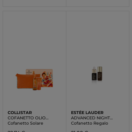
COLLISTAR
ESTÉE LAUDER
COFANETTO OLIO
ADVANCED NIGHT
SECCO
REPAIR DUO SET
Cofanetto Solare
Cofanetto Regalo
SUPERABBRONZANTE
IDRATANTE SPF 6