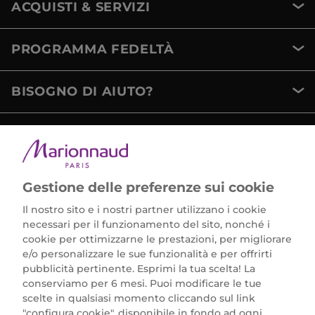
ACQUISTI & SERVIZI
PROGRAMMA FEDELTÀ
BISOGNO DI AIUTO?
METODI DI PAGAMENTO
Gestione delle preferenze sui cookie
Il nostro sito e i nostri partner utilizzano i cookie
necessari per il funzionamento del sito, nonché i
cookie per ottimizzarne le prestazioni, per migliorare
e/o personalizzare le sue funzionalità e per offrirti
Marionnaud Parfumeries Italia S.r.l.
pubblicità pertinente. Esprimi la tua scelta! La
Largo Fiera Milano 5, 20017 Rho (MI)
conserviamo per 6 mesi. Puoi modificare le tue
REA Milano 1650024 con P.IVA 13425220152.
scelte in qualsiasi momento cliccando sul link
SCARICA LA NOSTRA APP
"configura cookie", disponibile in fondo ad ogni