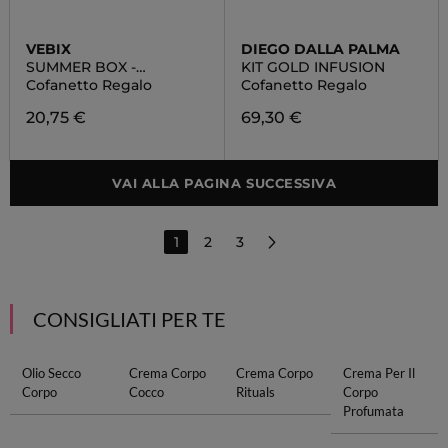
VEBIX
DIEGO DALLA PALMA
SUMMER BOX -
KIT GOLD INFUSION
EDIZIONE LIMITATA
Cofanetto Regalo
Cofanetto Regalo
20,75 €
69,30 €
VAI ALLA PAGINA SUCCESSIVA
1
2
3
CONSIGLIATI PER TE
Olio Secco
Crema Corpo
Crema Corpo
Crema Per Il
Corpo
Cocco
Rituals
Corpo
Profumata