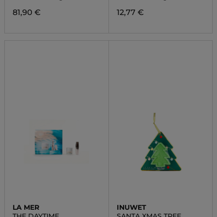
81,90 €
12,77 €
LA MER
INUWET
THE DAYTIME
SANTA XMAS TREE