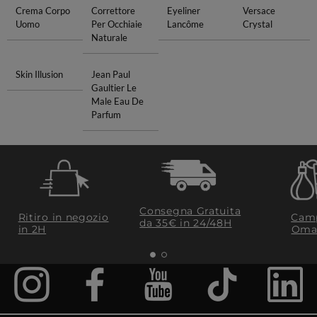
Crema Corpo
Correttore
Eyeliner
Versace
Uomo
Per Occhiaie
Lancôme
Crystal
Naturale
Skin Illusion
Jean Paul
Gaultier Le
Male Eau De
Parfum
Consegna Gratuita
Ritiro in negozio
Camp
da 35€​ in 24/48H
in 2H
Oma