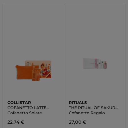
COLLISTAR
RITUALS
COFANETTO LATTE
THE RITUAL OF SAKURA
SPRAY ABBRONZANTE
SMALL
Cofanetto Solare
Cofanetto Regalo
IDRATANTE SPF 20
22,74 €
27,00 €