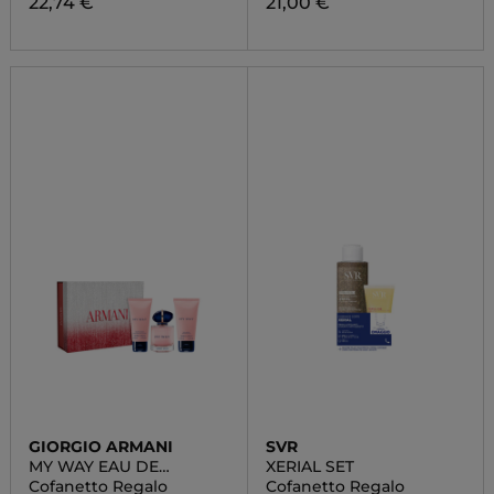
22,74 €
21,00 €
GIORGIO ARMANI
SVR
MY WAY EAU DE
XERIAL SET
PARFUM
Cofanetto Regalo
Cofanetto Regalo