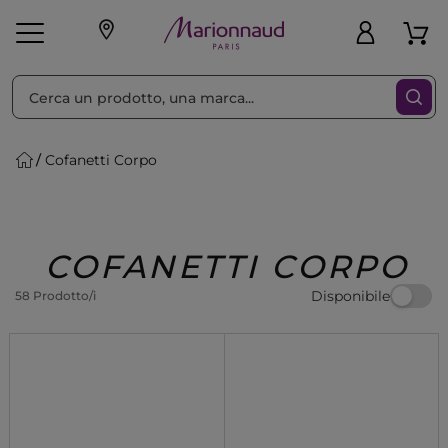
Ordina per
Filtra
Cofanetti Corpo
Make-up
Profumi
🎁 Idee
Corpo
Uomo
Marche
Capelli
Regalo
COFANETTI CORPO
Disponibile
58 Prodotto/i