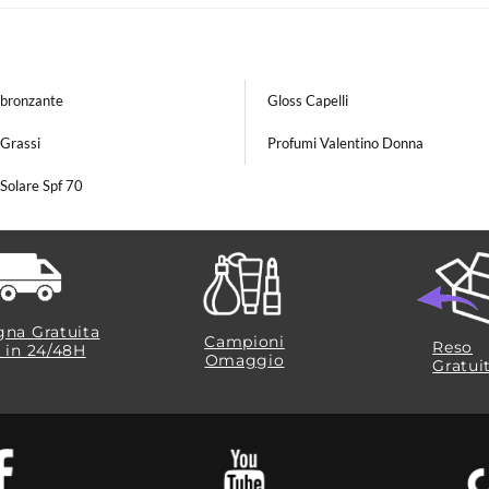
bbronzante
Gloss Capelli
 Grassi
Profumi Valentino Donna
Solare Spf 70
na Gratuita
Campioni
Reso
​ in 24/48H
Omaggio
Gratui