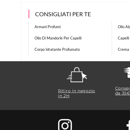
CONSIGLIATI PER TE
Armani Profumi
Olio A
Olio Di Mandorle Per Capelli
Capelli
Corpo Idratante Profumato
Crema 
Conseg
Ritiro in negozio
da 35€
in 2H