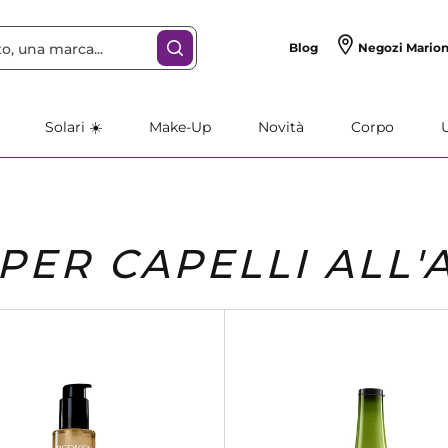
Blog
Negozi Mario
Solari ☀️
Make-Up
Novità
Corpo
 PER CAPELLI ALL