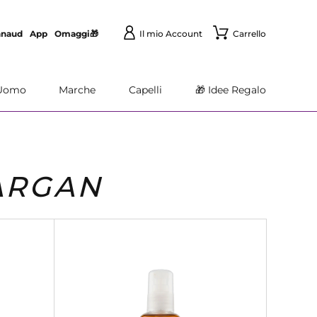
nnaud
App
Omaggi🎁
Il mio Account
Carrello
Uomo
Marche
Capelli
🎁 Idee Regalo
'ARGAN