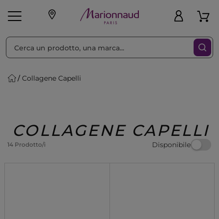
Ordina per
Filtra
Collagene Capelli
Make-up
Profumi
🎁 Idee
Corpo
Uomo
Marche
Capelli
Regalo
COLLAGENE CAPELLI
Disponibile
14 Prodotto/i