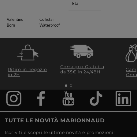
Età
Valentino
Collistar
Born
Waterproof
Consegna Gratuita
Ritiro in negozio
Camp
da 35€​ in 24/48H
in 2H
Oma
TUTTE LE NOVITÀ MARIONNAUD
Iscriviti e scopri le ultime novità e promozioni!