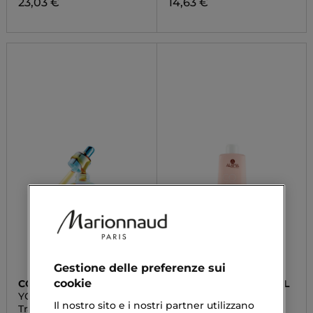
23,03 €
14,63 €
Gestione delle preferenze sui
cookie
COLOR WOW
ALAMA PROFESSIONAL
YOUTH JUICE COLLAGEN
COLOR
Il nostro sito e i nostri partner utilizzano
SCALP
Trattamento Capelli
Shampoo