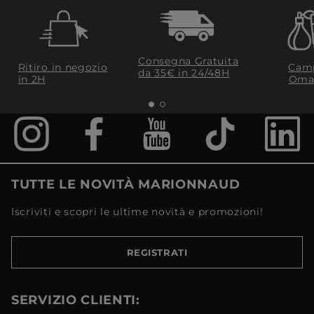
Consegna Gratuita
Ritiro in negozio
Camp
da 35€​ in 24/48H
in 2H
Oma
TUTTE LE NOVITÀ MARIONNAUD
Iscriviti e scopri le ultime novità e promozioni!
REGISTRATI
SERVIZIO CLIENTI: