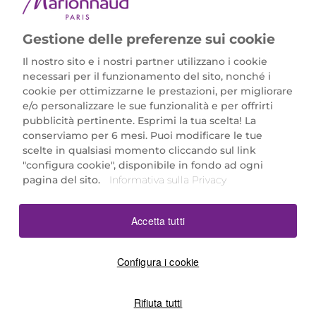
Gestione delle preferenze sui cookie
Il nostro sito e i nostri partner utilizzano i cookie
necessari per il funzionamento del sito, nonché i
cookie per ottimizzarne le prestazioni, per migliorare
e/o personalizzare le sue funzionalità e per offrirti
Marionnaud Parfumeries Italia S.r.l.
pubblicità pertinente. Esprimi la tua scelta! La
Largo Fiera Milano 5, 20017 Rho (MI)
conserviamo per 6 mesi. Puoi modificare le tue
REA Milano 1650024 con P.IVA 13425220152.
scelte in qualsiasi momento cliccando sul link
SCARICA LA NOSTRA APP
"configura cookie", disponibile in fondo ad ogni
pagina del sito.
Informativa sulla Privacy
Accetta tutti
Configura i cookie
Rifiuta tutti
©2026 Marionnaud