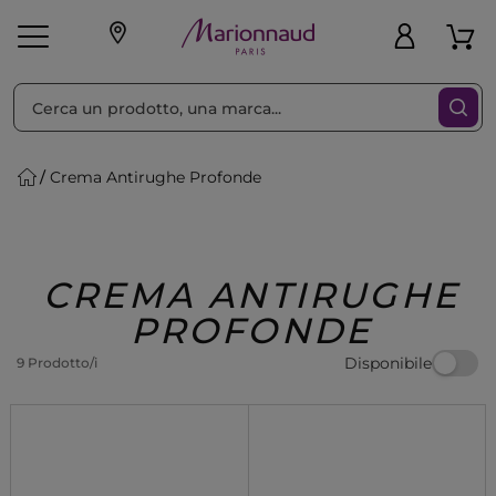
Ordina per
Filtra
Crema Antirughe Profonde
Make-up
Profumi
🎁 Idee
Corpo
Uomo
Marche
Capelli
Regalo
CREMA ANTIRUGHE
PROFONDE
Disponibile
9 Prodotto/i