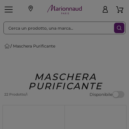
Ordina per
Filtra
Maschera Purificante
Make-up
Profumi
🎁 Idee
Corpo
Uomo
Marche
Capelli
Regalo
MASCHERA
PURIFICANTE
Disponibile
22 Prodotto/i