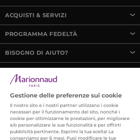
ACQUISTI & SERVIZI
PROGRAMMA FEDELTÀ
BISOGNO DI AIUTO?
METODI DI PAGAMENTO
Gestione delle preferenze sui cookie
Il nostro sito e i nostri partner utilizzano i cookie
necessari per il funzionamento del sito, nonché i
cookie per ottimizzarne le prestazioni, per migliorare
e/o personalizzare le sue funzionalità e per offrirti
Marionnaud Parfumeries Italia S.r.l.
pubblicità pertinente. Esprimi la tua scelta! La
Largo Fiera Milano 5, 20017 Rho (MI)
conserviamo per 6 mesi. Puoi modificare le tue