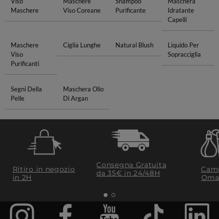
Viso
Maschere
Shampoo
Maschera
Maschere
Viso Coreane
Purificante
Idratante
Capelli
Maschere
Ciglia Lunghe
Natural Blush
Liquido Per
Viso
Sopracciglia
Purificanti
Segni Della
Maschera Olio
Pelle
Di Argan
Consegna Gratuita
Ritiro in negozio
Camp
da 35€​ in 24/48H
in 2H
Oma