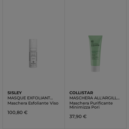
SISLEY
COLLISTAR
MASQUE EXFOLIANT
MASCHERA ALL'ARGILLA
ENZYMATIQUE
ACIDO SALICILICO +
Maschera Esfoliante Viso
Maschera Purificante
ZINCO PCA
Minimizza Pori
100,80 €
37,90 €