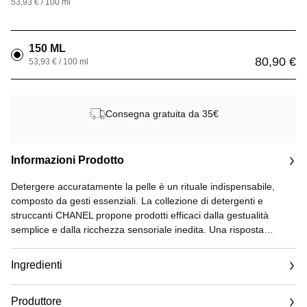
53,93 € / 100 ml
150 ML
80,90 €
53,93 € / 100 ml
Consegna gratuita da 35€
Informazioni Prodotto
Detergere accuratamente la pelle è un rituale indispensabile,
composto da gesti essenziali. La collezione di detergenti e
struccanti CHANEL propone prodotti efficaci dalla gestualità
semplice e dalla ricchezza sensoriale inedita. Una risposta
universale dedicata a tutti i profili di pelle.
Ingredienti
LE MASQUE è un prodotto skincare purificante ed esfoliante.
Composto al 96% da ingredienti di origine naturale*, il prodotto
Produttore
skincare 2 in 1 offre la funzione di una maschera, grazie