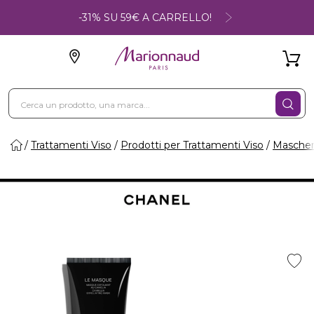
-31% SU 59€ A CARRELLO!
Trattamenti Viso
Prodotti per Trattamenti Viso
Maschere