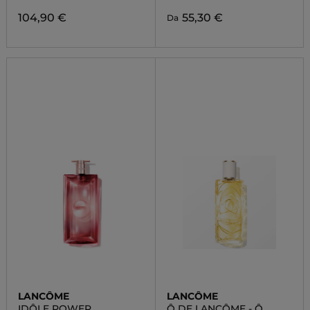
104,90 €
55,30 €
Da
LANCÔME
LANCÔME
IDÔLE POWER
Ô DE LANCÔME - Ô