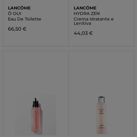
LANCÔME
LANCÔME
Ô OUI
HYDRA ZEN
Eau De Toilette
Crema Idratante e
Lenitiva
66,50 €
44,03 €