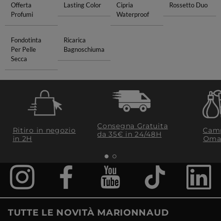
Offerta
Lasting Color
Cipria
Rossetto Duo
Profumi
Waterproof
Fondotinta
Ricarica
Per Pelle
Bagnoschiuma
Secca
Consegna Gratuita
Ritiro in negozio
Camp
da 35€​ in 24/48H
in 2H
Oma
TUTTE LE NOVITÀ MARIONNAUD