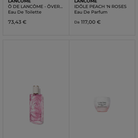
LANCÔME
LANCÔME
Ô DE LANCÔME - ÔVER
IDÔLE PEACH 'N ROSES
THE TOP
Eau De Toilette
Eau De Parfum
73,43 €
117,00 €
Da