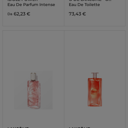
ZENITH
Eau De Parfum Intense
Eau De Toilette
62,23 €
73,43 €
Da