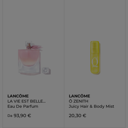
LANCÔME
LANCÔME
LA VIE EST BELLE
Ô ZENITH
VANILLE NUDE
Eau De Parfum
Juicy Hair & Body Mist
93,90 €
20,30 €
Da