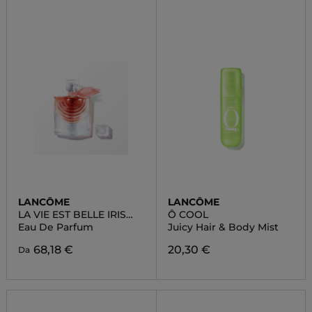
LANCÔME
LANCÔME
LA VIE EST BELLE IRIS
Ô COOL
ABSOLU
Eau De Parfum
Juicy Hair & Body Mist
68,18 €
20,30 €
Da