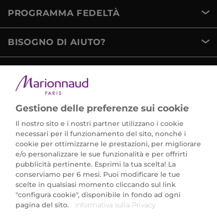
PROGRAMMA FEDELTÀ
BISOGNO DI AIUTO?
METODI DI PAGAMENTO
Gestione delle preferenze sui cookie
Il nostro sito e i nostri partner utilizzano i cookie
necessari per il funzionamento del sito, nonché i
cookie per ottimizzarne le prestazioni, per migliorare
e/o personalizzare le sue funzionalità e per offrirti
Marionnaud Parfumeries Italia S.r.l.
pubblicità pertinente. Esprimi la tua scelta! La
Largo Fiera Milano 5, 20017 Rho (MI)
conserviamo per 6 mesi. Puoi modificare le tue
REA Milano 1650024 con P.IVA 13425220152.
scelte in qualsiasi momento cliccando sul link
SCARICA LA NOSTRA APP
"configura cookie", disponibile in fondo ad ogni
pagina del sito.
Informativa sulla Privacy