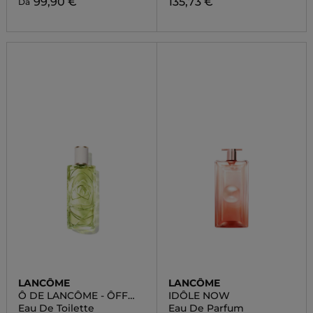
99,90 €
135,73 €
Da
LANCÔME
LANCÔME
Ô DE LANCÔME - ÔFF
IDÔLE NOW
NOW
Eau De Toilette
Eau De Parfum