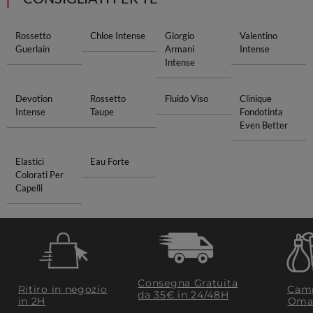
Rossetto
Chloe Intense
Giorgio
Valentino
Guerlain
Armani
Intense
Intense
Devotion
Rossetto
Fluido Viso
Clinique
Intense
Taupe
Fondotinta
Even Better
Elastici
Eau Forte
Colorati Per
Capelli
Consegna Gratuita
Ritiro in negozio
Camp
da 35€​ in 24/48H
in 2H
Oma