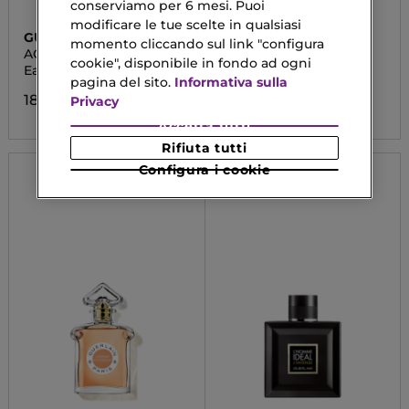
conserviamo per 6 mesi. Puoi
modificare le tue scelte in qualsiasi
GUERLAIN
GUERLAIN
momento cliccando sul link "configura
AQUA ALLEGORIA -
VÉTIVER
cookie", disponibile in fondo ad ogni
ROSA ROSSA FORTE
Eau De Parfum
Eau de Toilette
pagina del sito.
Informativa sulla
180,90 €
130,90 €
Privacy
Accetta tutti
Rifiuta tutti
Configura i cookie