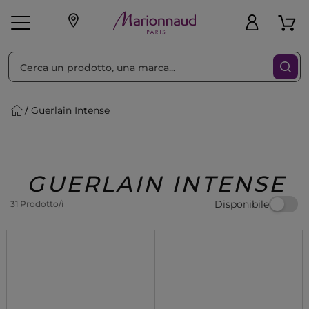
Ordina per
Filtra
Guerlain Intense
Make-up
Profumi
🎁 Idee
Corpo
Uomo
Marche
Capelli
Regalo
GUERLAIN INTENSE
Disponibile
31 Prodotto/i