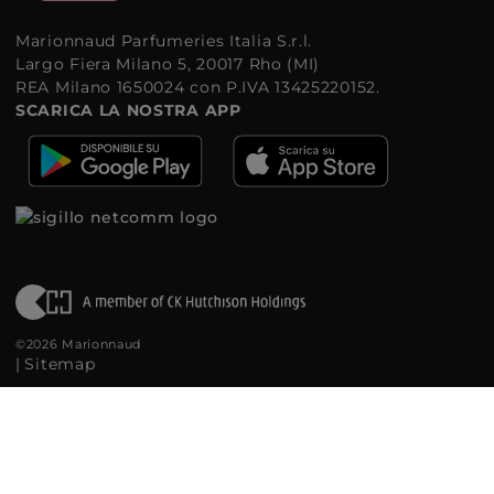
Marionnaud Parfumeries Italia S.r.l.
Largo Fiera Milano 5, 20017 Rho (MI)
REA Milano 1650024 con P.IVA 13425220152.
SCARICA LA NOSTRA APP
©2026 Marionnaud
|
Sitemap