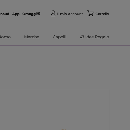
nnaud
App
Omaggi🎁
Il mio Account
Carrello
Uomo
Marche
Capelli
🎁 Idee Regalo