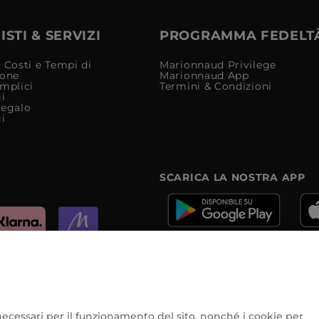
STI & SERVIZI
PROGRAMMA FEDELT
 Costi e Tempi di
Marionnaud Privilege
ione
Marionnaud App
mplici
Termini & Condizioni
i
Regalo
i
SCARICA LA NOSTRA APP
e
e necessari per il funzionamento del sito, nonché i cookie per