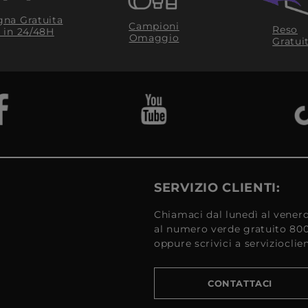
na Gratuita
Campioni
Reso
​ in 24/48H
Omaggio
Gratui
SERVIZIO CLIENTI:
Chiamaci dal lunedì al venerd
al numero verde gratuito 80
oppure scrivici a serviziocli
CONTATTACI