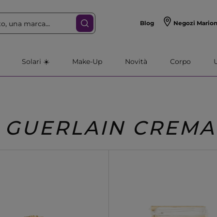
Blog
Negozi Mario
Solari ☀️
Make-Up
Novità
Corpo
GUERLAIN CREMA