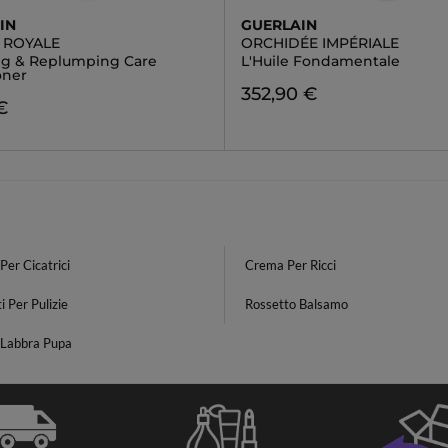
IN
GUERLAIN
E ROYALE
ORCHIDÉE IMPÉRIALE
ng & Replumping Care
L'Huile Fondamentale
oner
352,90 €
€
er Cicatrici
Crema Per Ricci
i Per Pulizie
Rossetto Balsamo
 Labbra Pupa