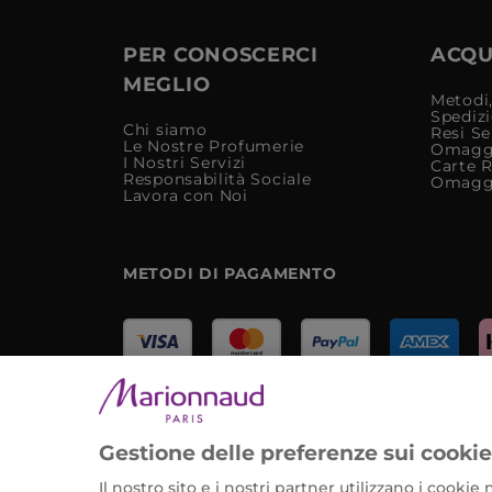
PER CONOSCERCI
ACQUI
MEGLIO
Metodi,
Spediz
Chi siamo
Resi Se
Le Nostre Profumerie
Omagg
I Nostri Servizi
Carte 
Responsabilità Sociale
Omagg
Lavora con Noi
METODI DI PAGAMENTO
Marionnaud Parfumeries Italia S.r.l.
Largo Fiera Milano 5, 20017 Rho (MI)
Gestione delle preferenze sui cooki
REA Milano 1650024 con P.IVA 13425220152.
Il nostro sito e i nostri partner utilizzano i cooki