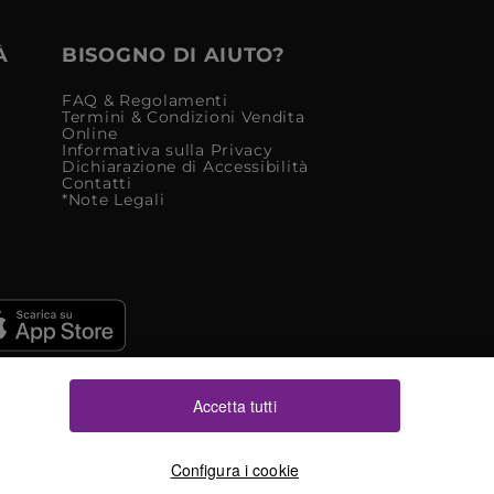
À
BISOGNO DI AIUTO?
FAQ & Regolamenti
Termini & Condizioni Vendita
Online
Informativa sulla Privacy
Dichiarazione di Accessibilità
Contatti
*Note Legali
Accetta tutti
Configura i cookie