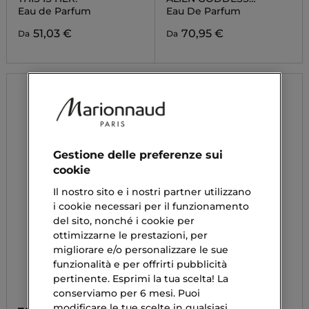
INTENSE
Eau de Parfum
Eau De Parfum
51,03 €
70,95 €
Da
Da
Gestione delle preferenze sui
cookie
Il nostro sito e i nostri partner utilizzano
i cookie necessari per il funzionamento
del sito, nonché i cookie per
ottimizzarne le prestazioni, per
migliorare e/o personalizzare le sue
funzionalità e per offrirti pubblicità
pertinente. Esprimi la tua scelta! La
conserviamo per 6 mesi. Puoi
modificare le tue scelte in qualsiasi