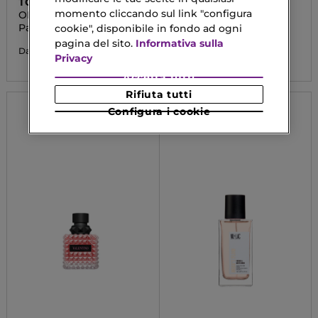
TOM FORD
GIORGIO ARMANI
momento cliccando sul link "configura
OMBRÉ LEATHER
MY WAY
Parfum
Eau De Parfum
cookie", disponibile in fondo ad ogni
pagina del sito.
Informativa sulla
146,40 €
93,90 €
Da
Da
Privacy
Accetta tutti
Rifiuta tutti
Configura i cookie