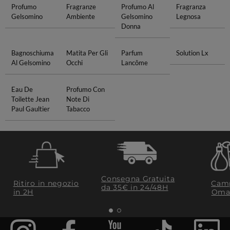
Profumo
Fragranze
Profumo Al
Fragranza
Gelsomino
Ambiente
Gelsomino
Legnosa
Donna
Bagnoschiuma
Matita Per Gli
Parfum
Solution Lx
Al Gelsomino
Occhi
Lancôme
Eau De
Profumo Con
Toilette Jean
Note Di
Paul Gaultier
Tabacco
Consegna Gratuita
Ritiro in negozio
Camp
da 35€​ in 24/48H
in 2H
Oma