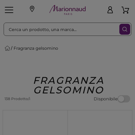
Ordina per
Filtra
Fragranza gelsomino
Make-up
Profumi
🎁 Idee
Corpo
Uomo
Marche
Capelli
Regalo
FRAGRANZA
GELSOMINO
Disponibile
138 Prodotto/i