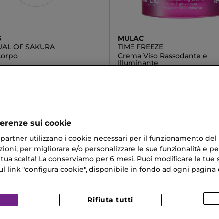
S
MULAC
TUAL OF SAKURA
TIME FREEZE
Corpo
Crema Viso Rassodante e
Illuminante
0 €
33,50 €
ferenze sui cookie
ri partner utilizzano i cookie necessari per il funzionamento del
ioni, per migliorare e/o personalizzare le sue funzionalità e per
er Cicatrici
Crema Per Ricci
 tua scelta! La conserviamo per 6 mesi. Puoi modificare le tue s
link "configura cookie", disponibile in fondo ad ogni pagina d
o Per Casa
Shampoo E Balsamo Kerastase
atore Phyto
Rifiuta tutti