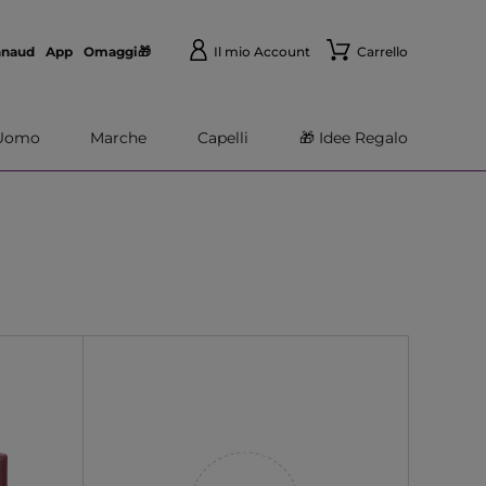
nnaud
App
Omaggi🎁
Il mio Account
Carrello
Uomo
Marche
Capelli
🎁 Idee Regalo