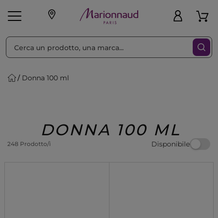
Ordina per
Filtra
Donna 100 ml
Make-up
Profumi
🎁 Idee
Corpo
Uomo
Marche
Capelli
Regalo
DONNA 100 ML
Disponibile
248 Prodotto/i