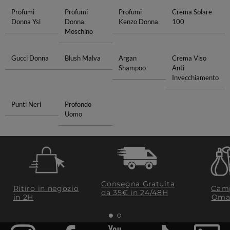
Profumi
Profumi
Profumi
Crema Solare
Donna Ysl
Donna
Kenzo Donna
100
Moschino
Gucci Donna
Blush Malva
Argan
Crema Viso
Shampoo
Anti
Invecchiamento
Punti Neri
Profondo
Uomo
Consegna Gratuita
Ritiro in negozio
Camp
da 35€​ in 24/48H
in 2H
Oma