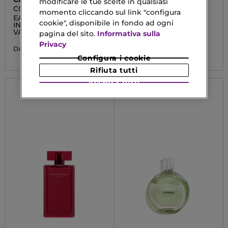
modificare le tue scelte in qualsiasi
COCO MADEMOISELLE
MY DEVOTION
momento cliccando sul link "configura
EAU DE PARFUM
Eau De Parfum Intense
cookie", disponibile in fondo ad ogni
INTENSE
VAPORIZZATORE
pagina del sito.
Informativa sulla
60,00 €
Da
Privacy
105,90 €
Da
Configura i cookie
Rifiuta tutti
Accetta tutti