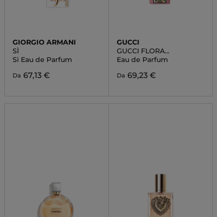
GIORGIO ARMANI
GUCCI
SÌ
GUCCI FLORA
GORGEOUS GARDENIA
Sì Eau de Parfum
Eau de Parfum
67,13 €
69,23 €
Da
Da