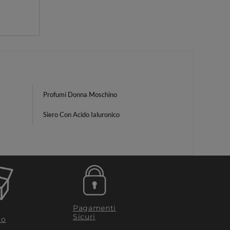
Profumi Donna Moschino
Siero Con Acido Ialuronico
Pagamenti
Sicuri
to