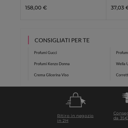
158,00 €
37,03 
CONSIGLIATI PER TE
Profumi Gucci
Profum
Profumi Kenzo Donna
Wella 
Crema Glicerina Viso
Corrett
Conseg
Ritiro in negozio
da 35€
in 2H