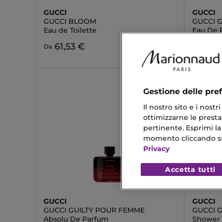
GUCCI
GUCCI
GUCCI BLOOM
GUCCI G
Eau de Toilette
Eau De 
61,53 €
124,53
Da
Gestione delle pre
Il nostro sito e i nost
ottimizzarne le prestaz
pertinente. Esprimi la
momento cliccando sul 
Privacy
Accetta tutti
GUCCI
GUCCI
GUCCI GUILTY POUR FEMME
GUCCI 
Absolu De Parfum
Shower 