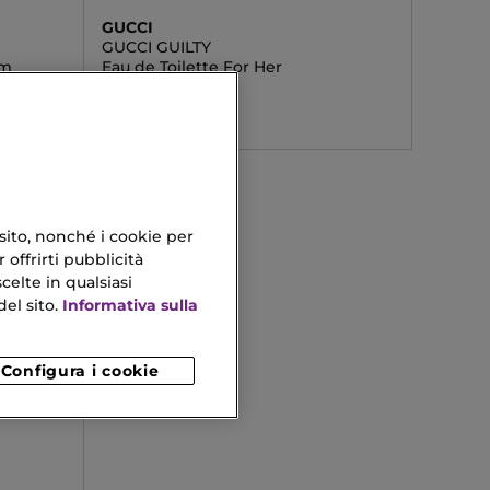
GUCCI
GUCCI GUILTY
um
Eau de Toilette For Her
61,53 €
Da
 sito, nonché i cookie per
 offrirti pubblicità
celte in qualsiasi
el sito.
Informativa sulla
Configura i cookie