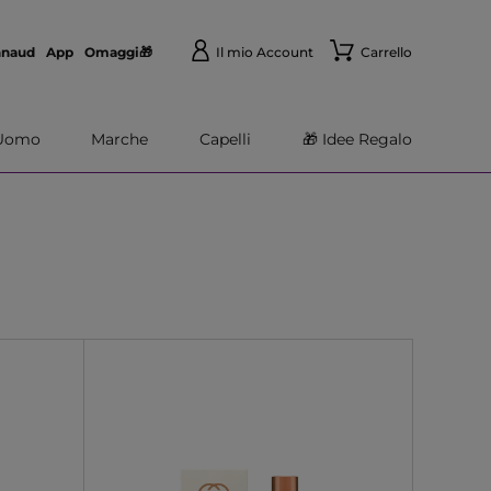
nnaud
App
Omaggi🎁
Il mio Account
Carrello
Uomo
Marche
Capelli
🎁 Idee Regalo