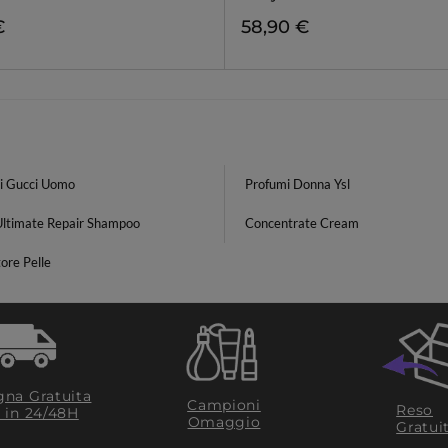
€
58,90 €
i Gucci Uomo
Profumi Donna Ysl
Ultimate Repair Shampoo
Concentrate Cream
ore Pelle
na Gratuita
Campioni
Reso
​ in 24/48H
Omaggio
Gratui