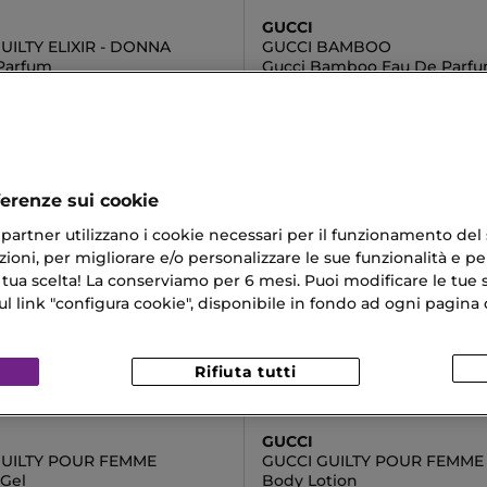
GUCCI
UILTY ELIXIR - DONNA
GUCCI BAMBOO
Parfum
Gucci Bamboo Eau De Parf
 €
92,33 €
ferenze sui cookie
ri partner utilizzano i cookie necessari per il funzionamento del
ioni, per migliorare e/o personalizzare le sue funzionalità e per
 tua scelta! La conserviamo per 6 mesi. Puoi modificare le tue s
link "configura cookie", disponibile in fondo ad ogni pagina d
Rifiuta tutti
GUCCI
GUILTY POUR FEMME
GUCCI GUILTY POUR FEMME
Gel
Body Lotion