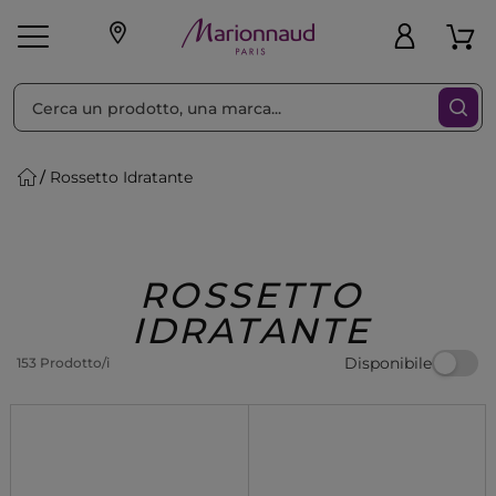
Ordina per
Filtra
Rossetto Idratante
Make-up
Profumi
🎁 Idee
Corpo
Uomo
Marche
Capelli
Regalo
ROSSETTO
IDRATANTE
Disponibile
153 Prodotto/i