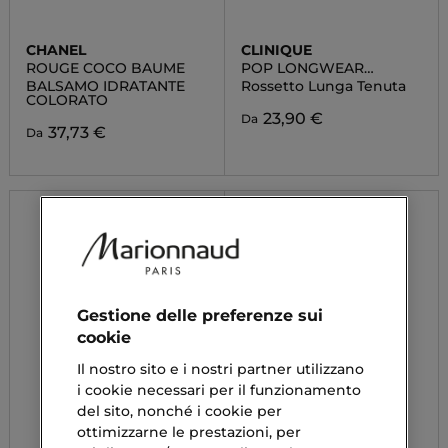
CHANEL
CLINIQUE
ROUGE COCO BAUME
POP LONGWEAR
LIPSTICK
BALSAMO IDRATANTE
Rossetto Lunga Tenuta
COLORATO
23,90 €
Da
37,73 €
Da
Gestione delle preferenze sui
cookie
Il nostro sito e i nostri partner utilizzano
i cookie necessari per il funzionamento
del sito, nonché i cookie per
ottimizzarne le prestazioni, per