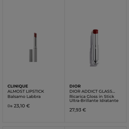
CLINIQUE
DIOR
ALMOST LIPSTICK
DIOR ADDICT GLASS
LIPSTICK
Balsamo Labbra
Ricarica Gloss in Stick
Ultra-Brillante Idratante
23,10 €
Da
27,93 €