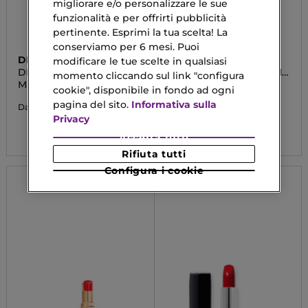
migliorare e/o personalizzare le sue
funzionalità e per offrirti pubblicità
pertinente. Esprimi la tua scelta! La
conserviamo per 6 mesi. Puoi
DIOR
DIOR
modificare le tue scelte in qualsiasi
DIOR CONTOUR
ROUGE DIOR - EDIZIONE
momento cliccando sul link "configura
LIMITATA
Matita Labbra
Rossetto Couture –
cookie", disponibile in fondo ad ogni
Astuccio Dorato e Stick
inciso
pagina del sito.
Informativa sulla
28,63 €
Da
Privacy
38,50 €
Accetta tutti
Rifiuta tutti
Configura i cookie