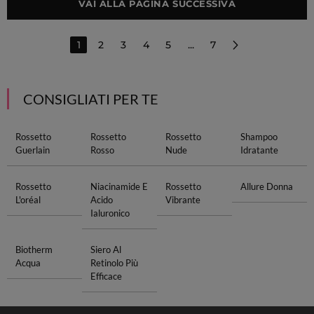
VAI ALLA PAGINA SUCCESSIVA
1
2
3
4
5
...
7
CONSIGLIATI PER TE
Rossetto
Rossetto
Rossetto
Shampoo
Guerlain
Rosso
Nude
Idratante
Rossetto
Niacinamide E
Rossetto
Allure Donna
L'oréal
Acido
Vibrante
Ialuronico
Biotherm
Siero Al
Acqua
Retinolo Più
Efficace