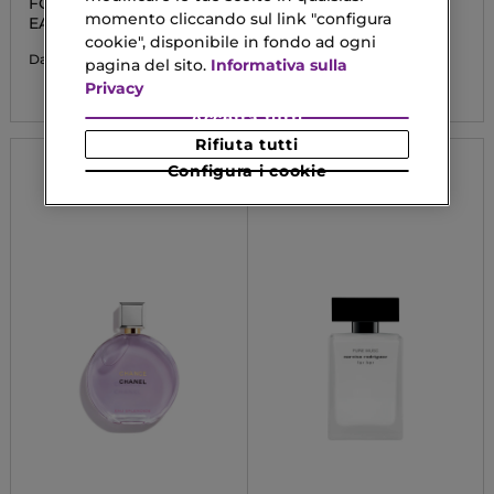
FOR HER
CHANCE EAU TENDRE
momento cliccando sul link "configura
EAU DE TOILETTE
EAU DE PARFUM
VAPORIZZATORE
cookie", disponibile in fondo ad ogni
69,00 €
Da
pagina del sito.
Informativa sulla
74,92 €
Da
Privacy
Accetta tutti
Rifiuta tutti
Configura i cookie