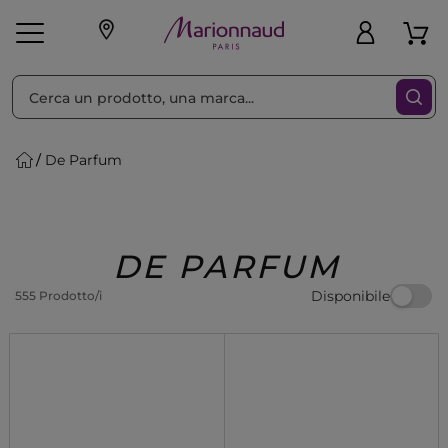
Ordina per
Filtra
De Parfum
Make-up
Profumi
🎁 Idee
Corpo
Uomo
Marche
Capelli
Regalo
DE PARFUM
Disponibile
555 Prodotto/i