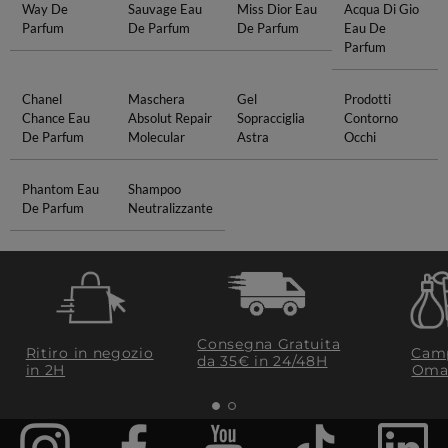
Way De
Sauvage Eau
Miss Dior Eau
Acqua Di Gio
Parfum
De Parfum
De Parfum
Eau De
Parfum
Chanel
Maschera
Gel
Prodotti
Chance Eau
Absolut Repair
Sopracciglia
Contorno
De Parfum
Molecular
Astra
Occhi
Phantom Eau
Shampoo
De Parfum
Neutralizzante
Consegna Gratuita
Ritiro in negozio
Camp
da 35€​ in 24/48H
in 2H
Oma