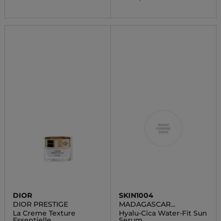
DIOR
SKIN1004
DIOR PRESTIGE
MADAGASCAR
CENTELLA
La Creme Texture
Hyalu-Cica Water-Fit Sun
Essentielle
Serum