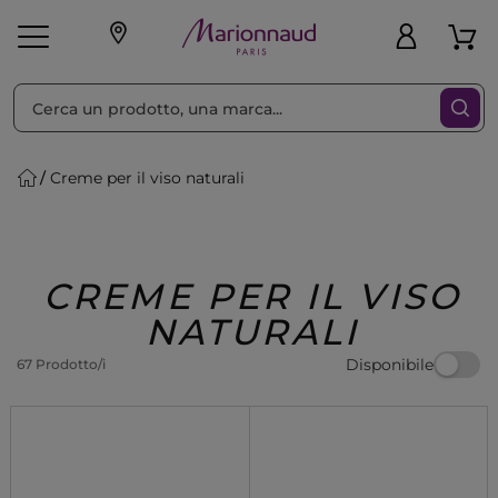
Ordina per
Filtra
Creme per il viso naturali
Make-up
Profumi
🎁 Idee
Corpo
Uomo
Marche
Capelli
Regalo
CREME PER IL VISO
NATURALI
Disponibile
67 Prodotto/i