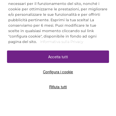
necessari per il funzionamento del sito, nonché i
cookie per ottimizzarne le prestazioni, per migliorare
e/o personalizzare le sue funzionalità e per offrirti
Marionnaud Parfumeries Italia S.r.l.
pubblicità pertinente. Esprimi la tua scelta! La
Largo Fiera Milano 5, 20017 Rho (MI)
conserviamo per 6 mesi. Puoi modificare le tue
REA Milano 1650024 con P.IVA 13425220152.
scelte in qualsiasi momento cliccando sul link
SCARICA LA NOSTRA APP
"configura cookie", disponibile in fondo ad ogni
pagina del sito.
Informativa sulla Privacy
Accetta tutti
Configura i cookie
Rifiuta tutti
©2026 Marionnaud
|
Sitemap