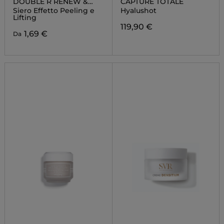
DOUBLE R RENEW &
CAPTURE TOTALE
REPAIR ADVANCED
Siero Effetto Peeling e
Hyalushot
SERUM
Lifting
119,90 €
1,69 €
Da