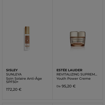
SISLEY
ESTÉE LAUDER
SUNLEYA
REVITALIZING SUPREME
+
Soin Solaire Anti-Âge
Youth Power Creme
SPF50+
95,20 €
Da
172,20 €