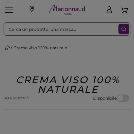
Ordina per
Filtra
Crema viso 100% naturale
Make-up
Profumi
🎁 Idee
Corpo
Uomo
Marche
Capelli
Regalo
CREMA VISO 100%
NATURALE
Disponibile
49 Prodotto/i