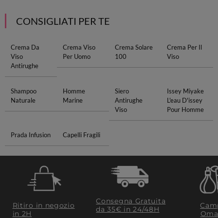
CONSIGLIATI PER TE
Crema Da
Crema Viso
Crema Solare
Crema Per Il
Viso
Per Uomo
100
Viso
Antirughe
Shampoo
Homme
Siero
Issey Miyake
Naturale
Marine
Antirughe
L'eau D'issey
Viso
Pour Homme
Prada Infusion
Capelli Fragili
Consegna Gratuita
Ritiro in negozio
Camp
da 35€​ in 24/48H
in 2H
Oma