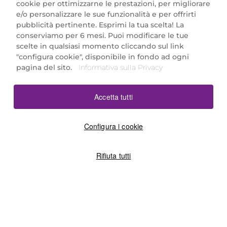
cookie per ottimizzarne le prestazioni, per migliorare
e/o personalizzare le sue funzionalità e per offrirti
Marionnaud Parfumeries Italia S.r.l.
pubblicità pertinente. Esprimi la tua scelta! La
Largo Fiera Milano 5, 20017 Rho (MI)
conserviamo per 6 mesi. Puoi modificare le tue
REA Milano 1650024 con P.IVA 13425220152.
scelte in qualsiasi momento cliccando sul link
SCARICA LA NOSTRA APP
"configura cookie", disponibile in fondo ad ogni
pagina del sito.
Informativa sulla Privacy
Accetta tutti
Configura i cookie
Rifiuta tutti
©2026 Marionnaud
|
Sitemap