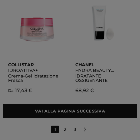
COLLISTAR
CHANEL
IDROATTIVA+
HYDRA BEAUTY
MASQUE DE NUIT AU
Crema-Gel Idratazione
IDRATANTE
CAMÉLIA
Fresca
OSSIGENANTE
17,43 €
68,92 €
Da
VAI ALLA PAGINA SUCCESSIVA
1
2
3