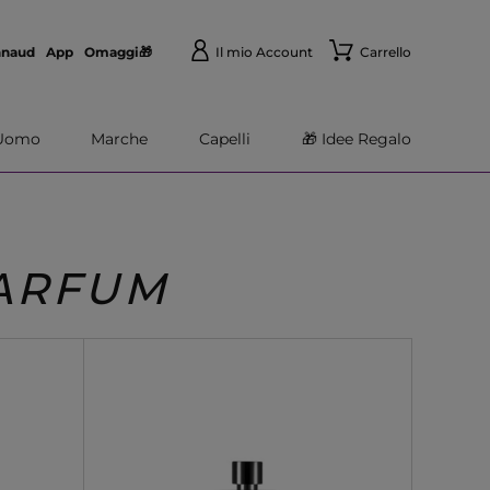
nnaud
App
Omaggi🎁
Il mio Account
Carrello
Uomo
Marche
Capelli
🎁 Idee Regalo
PARFUM