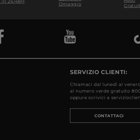
Reso
​ in 24/48H
Omaggio
Gratui
SERVIZIO CLIENTI:
Chiamaci dal lunedì al venerd
al numero verde gratuito 80
oppure scrivici a serviziocli
CONTATTACI