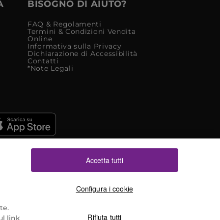
À
BISOGNO DI AIUTO?
FAQ & Regolamenti
Termini & Condizioni Vendita
Online
Informativa sulla Privacy
Dichiarazione di Accessibilità
Contatti
*Note Legali
Accetta tutti
Configura i cookie
te.
Rifiuta tutti
l link