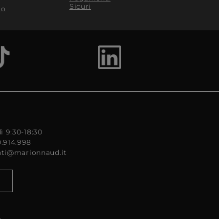
Sicuri
to
ì 9:30-18:30
0.914.998
enti@marionnaud.it