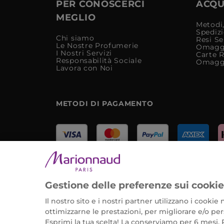
PER CONOSCERCI
ACQUI
MEGLIO
Metodi,
Spediz
Chi siamo
Resi Se
Le Nostre Profumerie
Omagg
I Nostri Servizi
Carte 
Responsabilità Sociale
Omagg
Lavora con Noi
METODI DI PAGAMENTO
Marionnaud Parfumeries Italia S.r.l.
Largo Fiera Milano 5, 20017 Rho (MI)
Gestione delle preferenze sui cooki
REA Milano 1650024 con P.IVA 13425220152.
Il nostro sito e i nostri partner utilizzano i cooki
ottimizzarne le prestazioni, per migliorare e/o pers
Esprimi la tua scelta! La conserviamo per 6 mesi. 
©2026 Marionnaud