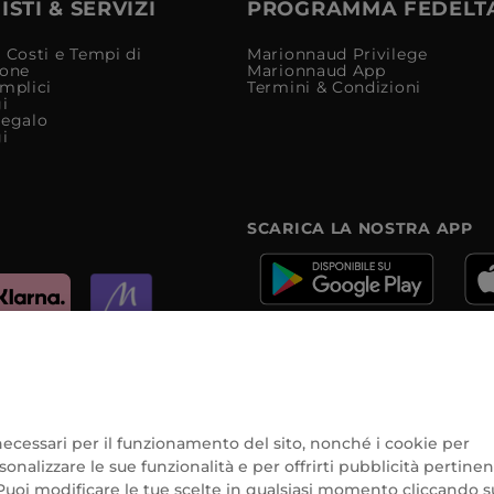
STI & SERVIZI
PROGRAMMA FEDELT
 Costi e Tempi di
Marionnaud Privilege
ione
Marionnaud App
mplici
Termini & Condizioni
i
Regalo
i
SCARICA LA NOSTRA APP
e
e necessari per il funzionamento del sito, nonché i cookie per
onalizzare le sue funzionalità e per offrirti pubblicità pertinen
Puoi modificare le tue scelte in qualsiasi momento cliccando su