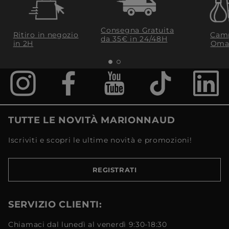
Consegna Gratuita
Ritiro in negozio
Camp
da 35€​ in 24/48H
in 2H
Oma
TUTTE LE NOVITÀ MARIONNAUD
Iscriviti e scopri le ultime novità e promozioni!
REGISTRATI
SERVIZIO CLIENTI:
Chiamaci dal lunedì al venerdì 9:30-18:30