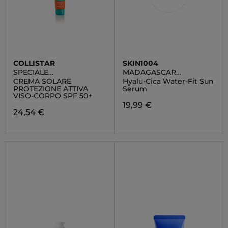
COLLISTAR
SKIN1004
SPECIALE
MADAGASCAR
ABBRONZATURA
CENTELLA
CREMA SOLARE
Hyalu-Cica Water-Fit Sun
PERFETTA
PROTEZIONE ATTIVA
Serum
VISO-CORPO SPF 50+
19,99 €
24,54 €