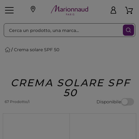
Ordina per
Filtra
Crema solare SPF 50
Make-up
Profumi
🎁 Idee
Corpo
Uomo
Marche
Capelli
Regalo
CREMA SOLARE SPF
50
Disponibile
67 Prodotto/i