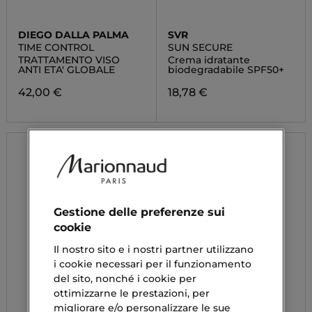
DIEGO DALLA PALMA
SVR
TIME CONTROL
SUN SECURE
TRATTAMENTO VISO
Crema idratante
ANTI ETA' GLOBALE
biodegradabile SPF50+
42,00 €
18,78 €
Gestione delle preferenze sui
cookie
Il nostro sito e i nostri partner utilizzano
i cookie necessari per il funzionamento
del sito, nonché i cookie per
ottimizzarne le prestazioni, per
migliorare e/o personalizzare le sue