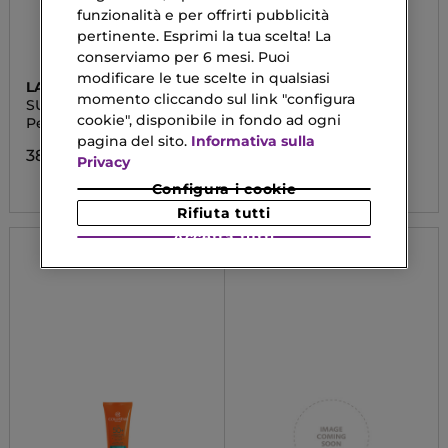
funzionalità e per offrirti pubblicità
pertinente. Esprimi la tua scelta! La
conserviamo per 6 mesi. Puoi
modificare le tue scelte in qualsiasi
LANCASTER
SISLEY
momento cliccando sul link "configura
SUN PERFECT
SUPER SOIN SOLAIRE
VISAGE SPF50+
cookie", disponibile in fondo ad ogni
Perfecting Fluid SPF50
Super Soin Solaire
Visage SPF 50+
pagina del sito.
Informativa sulla
38,89 €
Privacy
133,00 €
Configura i cookie
Rifiuta tutti
Accetta tutti