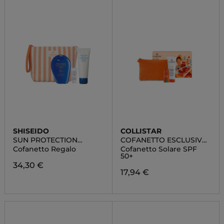
SHISEIDO
COLLISTAR
SUN PROTECTION
COFANETTO ESCLUSIVO
POUCH SET
ROUTINE SOLARE
Cofanetto Regalo
Cofanetto Solare SPF
50+
34,30 €
17,94 €