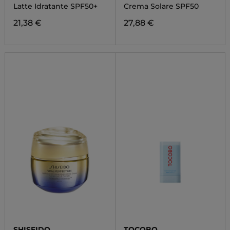
PROTECTION
Latte Idratante SPF50+
Crema Solare SPF50
21,38 €
27,88 €
SHISEIDO
TOCOBO