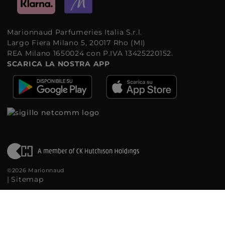
Marionnaud Parfumeries Italia S.r.l.
Largo Fiera Milano 5, 20017 Rho (MI)
REA Milano 1650024 con P.IVA 13425220152.
SCARICA LA NOSTRA APP
©2026 Marionnaud
|
Sitemap