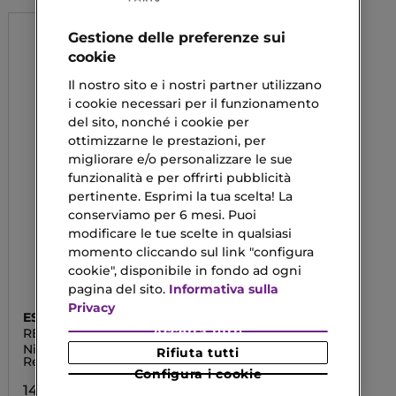
Gestione delle preferenze sui
cookie
Il nostro sito e i nostri partner utilizzano
i cookie necessari per il funzionamento
del sito, nonché i cookie per
ottimizzarne le prestazioni, per
migliorare e/o personalizzare le sue
funzionalità e per offrirti pubblicità
pertinente. Esprimi la tua scelta! La
conserviamo per 6 mesi. Puoi
modificare le tue scelte in qualsiasi
momento cliccando sul link "configura
cookie", disponibile in fondo ad ogni
pagina del sito.
Informativa sulla
Privacy
ESTÉE LAUDER
Accetta tutti
REVITALIZING SUPREME
+
Night Intensive
Rifiuta tutti
Restorative Creme
Configura i cookie
140,00 €