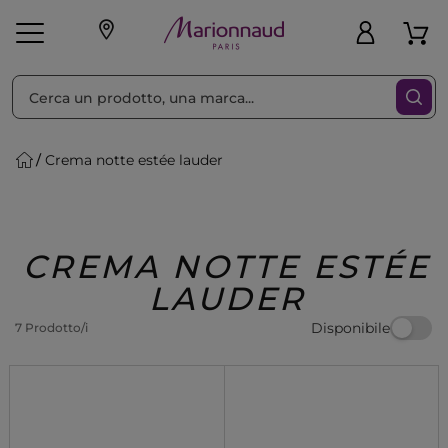
Ordina per
Filtra
Crema notte estée lauder
Make-up
Profumi
🎁 Idee
Corpo
Uomo
Marche
Capelli
Regalo
CREMA NOTTE ESTÉE
LAUDER
Disponibile
7 Prodotto/i