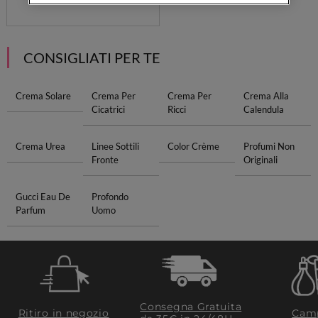
CONSIGLIATI PER TE
Crema Solare
Crema Per
Crema Per
Crema Alla
Cicatrici
Ricci
Calendula
Crema Urea
Linee Sottili
Color Crème
Profumi Non
Fronte
Originali
Gucci Eau De
Profondo
Parfum
Uomo
Consegna Gratuita
Ritiro in negozio
Camp