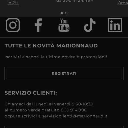
da 35€​ in 24/48H
in 2H
Oma
TUTTE LE NOVITÀ MARIONNAUD
Iscriviti e scopri le ultime novità e promozioni!
REGISTRATI
SERVIZIO CLIENTI:
Chiamaci dal lunedì al venerdì 9:30-18:30
al numero verde gratuito 800.914.998
oppure scrivici a servizioclienti@marionnaud.it