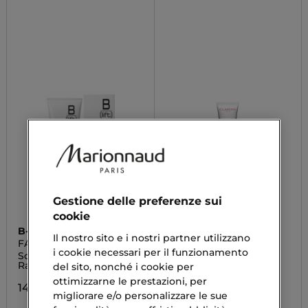
Gestione delle preferenze sui
cookie
B-LIFT
CLARINS
Il nostro sito e i nostri partner utilizzano
FANGO + SCRUB
BEAUTY FLASH PEEL
i cookie necessari per il funzionamento
Scrub Corpo Attivo
Crema Esfoliante
Rapido
del sito, nonché i cookie per
44,92 €
ottimizzarne le prestazioni, per
14,76 €
migliorare e/o personalizzare le sue