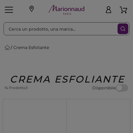
Ordina per
Filtra
Crema Esfoliante
Make-up
Profumi
🎁 Idee
Corpo
Uomo
Marche
Capelli
Regalo
CREMA ESFOLIANTE
Disponibile
14 Prodotto/i