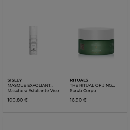
SISLEY
RITUALS
MASQUE EXFOLIANT
THE RITUAL OF JING
ENZYMATIQUE
BODY SCRUB
Maschera Esfoliante Viso
Scrub Corpo
100,80 €
16,90 €