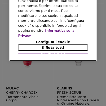
funzionalità e per offrirti pubblicità
pertinente. Esprimi la tua scelta! La
conserviamo per 6 mesi. Puoi
modificare le tue scelte in qualsiasi
momento cliccando sul link "configura
cookie", disponibile in fondo ad ogni
pagina del sito.
Informativa sulla
Privacy
Configura i cookie
Rifiuta tutti
Accetta tutti
MULAC
CLARINS
CHERRY CHARGE+
FRESH SCRUB
Trattamento Viso e
Crema Esfoliante
Corpo
Rinfrescante con Granuli
di Origine Naturale.