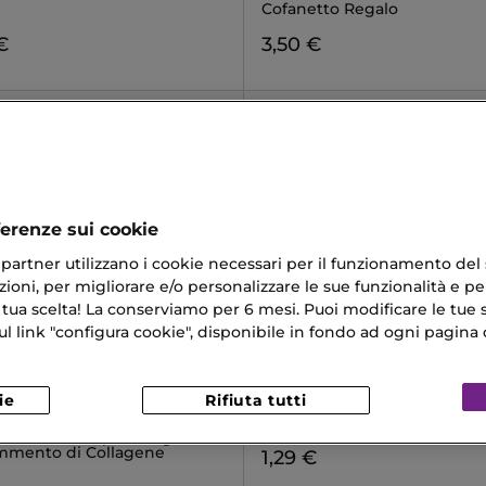
Cofanetto Regalo
€
3,50 €
ferenze sui cookie
ri partner utilizzano i cookie necessari per il funzionamento del
ioni, per migliorare e/o personalizzare le sue funzionalità e per
 tua scelta! La conserviamo per 6 mesi. Puoi modificare le tue s
link "configura cookie", disponibile in fondo ad ogni pagina d
ESSENCE
ie
Rifiuta tutti
APTURE PRO-COLLAGEN
MICRO PRECISE
Matita Sopracciglia Ultrasotti
nto Liftante per lo Sguardo
mmento di Collagene
1,29 €