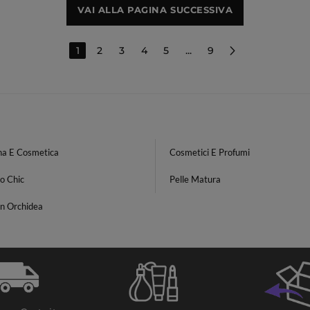
VAI ALLA PAGINA SUCCESSIVA
1
2
3
4
5
...
9
na E Cosmetica
Cosmetici E Profumi
o Chic
Pelle Matura
in Orchidea