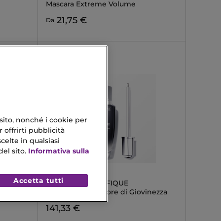
Mascara Extreme Volume
21,75 €
Da
 sito, nonché i cookie per
 offrirti pubblicità
celte in qualsiasi
el sito.
Informativa sulla
LANCÔME
Accetta tutti
ADVANCED GÉNIFIQUE
le
Siero Viso Attivatore di Giovinezza
141,33 €