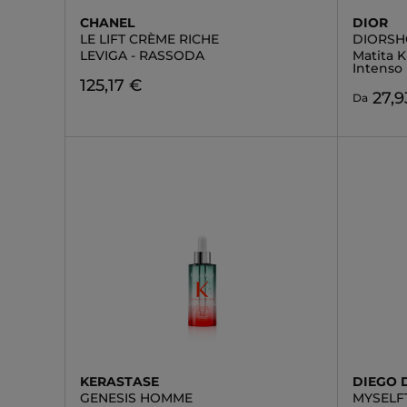
CHANEL
DIOR
LE LIFT CRÈME RICHE
DIORSH
LEVIGA - RASSODA
Matita K
Intenso
125,17 €
27,9
Da
KERASTASE
DIEGO 
GENESIS HOMME
MYSELF