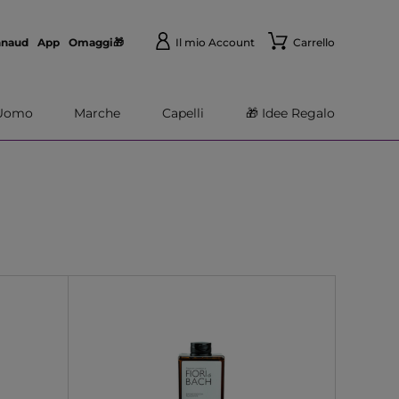
nnaud
App
Omaggi🎁
Il mio Account
Carrello
Uomo
Marche
Capelli
🎁 Idee Regalo