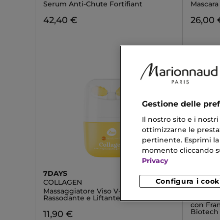
Serum Anti-Chute Fortifiant
Mascara
42,40 €
26,00 
Gestione delle pre
Il nostro sito e i nost
ottimizzarne le prestaz
pertinente. Esprimi la
momento cliccando sul 
Privacy
7DAYS
DIOR
Configura i cook
COLLAGEN
DIOR C
SHOT
Massaggiatore Viso V-shaping -
Rassodante e Liftante
Trattame
con Fra
Biotech
11,90 €