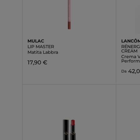
MULAC
LANCÔ
LIP MASTER
RÉNERGI
CREAM
Matita Labbra
Crema Vi
Perfor
17,90 €
42,
Da