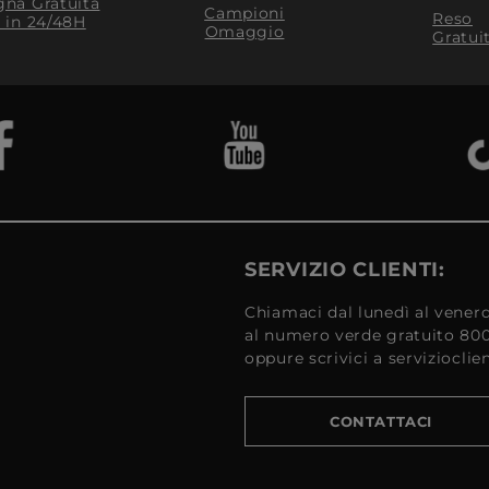
na Gratuita
Campioni
Reso
​ in 24/48H
Omaggio
Gratui
SERVIZIO CLIENTI:
Chiamaci dal lunedì al venerd
al numero verde gratuito 80
oppure scrivici a serviziocli
CONTATTACI