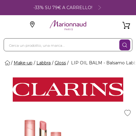
-33% SU 79€ A CARRELLO!
Make-up
Labbra
Gloss
LIP OIL BALM - Balsamo Labb