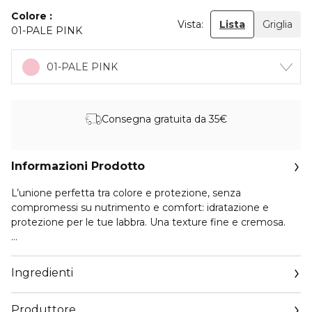
Colore
Vista:
Lista
Griglia
01-PALE PINK
01-PALE PINK
Consegna gratuita da 35€
Informazioni Prodotto
L’unione perfetta tra colore e protezione, senza
compromessi su nutrimento e comfort: idratazione e
protezione per le tue labbra. Una texture fine e cremosa.
Una formula con il 96% di ingredienti di origine naturale e
un trio di oli vegetali ultra efficace:
Ingredienti
- l’olio di rosa mosqueta dona alle labbra comfort e
nutrimento.
Produttore
- l’olio di jojoba contribuisce a nutrire le labbra.