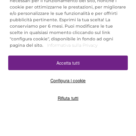
necessari per il funzionamento del sito, nonché i
cookie per ottimizzarne le prestazioni, per migliorare
e/o personalizzare le sue funzionalità e per offrirti
Marionnaud Parfumeries Italia S.r.l.
pubblicità pertinente. Esprimi la tua scelta! La
Largo Fiera Milano 5, 20017 Rho (MI)
conserviamo per 6 mesi. Puoi modificare le tue
REA Milano 1650024 con P.IVA 13425220152.
scelte in qualsiasi momento cliccando sul link
SCARICA LA NOSTRA APP
"configura cookie", disponibile in fondo ad ogni
pagina del sito.
Informativa sulla Privacy
Accetta tutti
Configura i cookie
Rifiuta tutti
©2026 Marionnaud
|
Sitemap