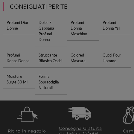
CONSIGLIATI PER TE
Profumi Dior
Dolce E
Profumi
Profumi
Donne
Gabbana
Donna
Donna Ysl
Profumi
Moschino
Donna
Profumi
Struccante
Colored
Gucci Pour
Kenzo Donna
Bifasico Occhi
Mascara
Homme
Moisture
Forma
Surge 30 Ml
Sopracciglia
Naturali
Consegna Gratuita
Ritiro in negozio
Camp
da 35€​ in 24/48H