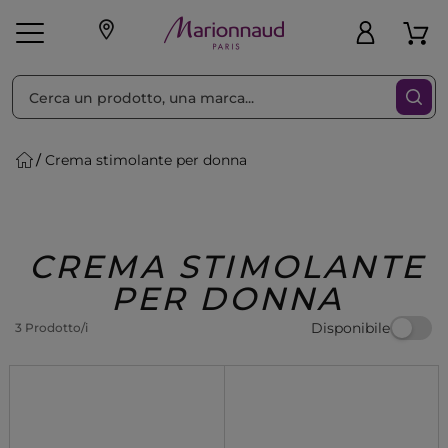
Ordina per
Filtra
Crema stimolante per donna
Make-up
Profumi
🎁 Idee
Corpo
Uomo
Marche
Capelli
Regalo
CREMA STIMOLANTE
PER DONNA
Disponibile
3 Prodotto/i