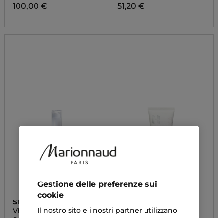
100,00 €
51,20 €
Gestione delle preferenze sui
cookie
STAY WELL
HOLIKA HOLIKA
Il nostro sito e i nostri partner utilizzano
VEGAN COLLAGEN
TONE UP SERUM
SERUM