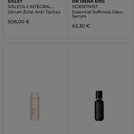
SISLEY
DR IRENA ERIS
SISLEŸA L'INTÉGRAL
SCIENTIVIST
ANTI-ÂGE
Sérum Éclat Anti-Taches
Essential Softness Oleo-
Serum
508,00 €
62,30 €