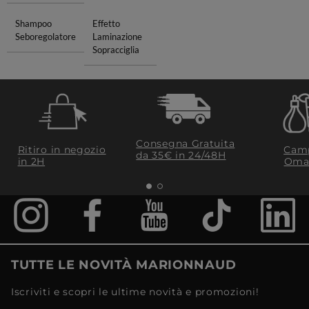
Shampoo
Effetto
Seboregolatore
Laminazione
Sopracciglia
Consegna Gratuita
Ritiro in negozio
Camp
da 35€​ in 24/48H
in 2H
Oma
TUTTE LE NOVITÀ MARIONNAUD
Iscriviti e scopri le ultime novità e promozioni!