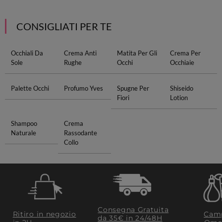
CONSIGLIATI PER TE
Occhiali Da
Crema Anti
Matita Per Gli
Crema Per
Sole
Rughe
Occhi
Occhiaie
Palette Occhi
Profumo Yves
Spugne Per
Shiseido
Fiori
Lotion
Shampoo
Crema
Naturale
Rassodante
Collo
Consegna Gratuita
Ritiro in negozio
Camp
da 35€​ in 24/48H