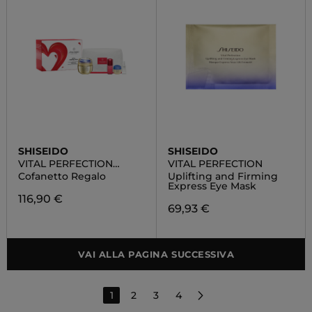
SHISEIDO
SHISEIDO
VITAL PERFECTION
VITAL PERFECTION
SUPREME POUCH SET
Cofanetto Regalo
Uplifting and Firming
Express Eye Mask
116,90 €
69,93 €
VAI ALLA PAGINA SUCCESSIVA
1
2
3
4