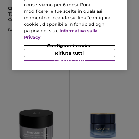
conserviamo per 6 mesi. Puoi
CLARINS
SVR
modificare le tue scelte in qualsiasi
TOTAL EYE LIFT
AMPOULE REFRESH
momento cliccando sul link "configura
Crema per gli occhi
Trattamento
Concentrato Contorno
cookie", disponibile in fondo ad ogni
Occhi Ad Azione
81,90 €
Da
pagina del sito.
Informativa sulla
Levigante E Tonificante
Privacy
27,23 €
Configura i cookie
Rifiuta tutti
Accetta tutti