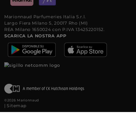
Marionnaud Parfumeries Italia S.r.l.
Largo Fiera Milano 5, 20017 Rho (MI)
REA Milano 1650024 con P.IVA 13425220152.
SCARICA LA NOSTRA APP
©2026 Marionnaud
|
Sitemap