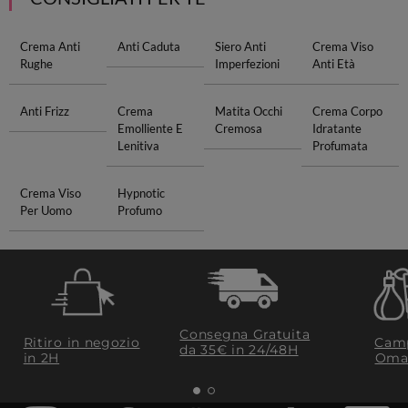
Crema Anti
Anti Caduta
Siero Anti
Crema Viso
Rughe
Imperfezioni
Anti Età
Anti Frizz
Crema
Matita Occhi
Crema Corpo
Emolliente E
Cremosa
Idratante
Lenitiva
Profumata
Crema Viso
Hypnotic
Per Uomo
Profumo
Consegna Gratuita
Ritiro in negozio
Camp
da 35€​ in 24/48H
in 2H
Oma