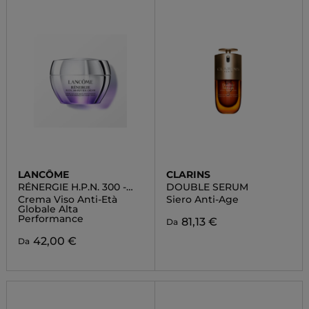
LANCÔME
CLARINS
RÉNERGIE H.P.N. 300 -
DOUBLE SERUM
PEPTIDE CREAM
Crema Viso Anti-Età
Siero Anti-Age
Globale Alta
Performance
81,13 €
Da
42,00 €
Da