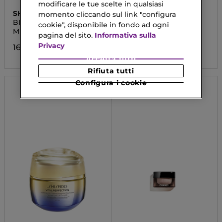
modificare le tue scelte in qualsiasi
SHISEIDO
BIOTHERM
momento cliccando sul link "configura
BIO-PERFORMANCE
WATERLOVER YOUTH
cookie", disponibile in fondo ad ogni
PROTECTION
Micro-Click Concentrate
Crema Solare SPF50
pagina del sito.
Informativa sulla
Privacy
161,00 €
27,88 €
Accetta tutti
Rifiuta tutti
Configura i cookie