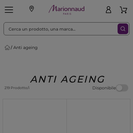
Ordina per
Filtra
Anti ageing
Make-up
Profumi
🎁 Idee
Corpo
Uomo
Marche
Capelli
Regalo
ANTI AGEING
Disponibile
219 Prodotto/i