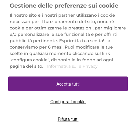
Gestione delle preferenze sui cookie
Il nostro sito e i nostri partner utilizzano i cookie
necessari per il funzionamento del sito, nonché i
cookie per ottimizzarne le prestazioni, per migliorare
e/o personalizzare le sue funzionalità e per offrirti
Marionnaud Parfumeries Italia S.r.l.
pubblicità pertinente. Esprimi la tua scelta! La
Largo Fiera Milano 5, 20017 Rho (MI)
conserviamo per 6 mesi. Puoi modificare le tue
REA Milano 1650024 con P.IVA 13425220152.
scelte in qualsiasi momento cliccando sul link
SCARICA LA NOSTRA APP
"configura cookie", disponibile in fondo ad ogni
pagina del sito.
Informativa sulla Privacy
Accetta tutti
Configura i cookie
Rifiuta tutti
©2026 Marionnaud
|
Sitemap