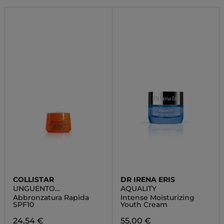
COLLISTAR
DR IRENA ERIS
UNGUENTO
AQUALITY
CONCENTRATO
Abbronzatura Rapida
Intense Moisturizing
SUPERABBRONZANTE
SPF10
Youth Cream
24,54 €
55,00 €