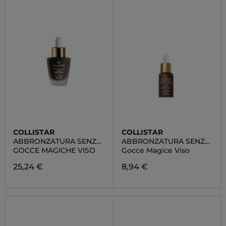
COLLISTAR
COLLISTAR
ABBRONZATURA SENZA
ABBRONZATURA SENZA
SOLE
SOLE
GOCCE MAGICHE VISO
Gocce Magice Viso
25,24 €
8,94 €