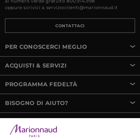
al numero verde gratuito 800.914.998
oppure scrivici a servizioclienti@marionnaud.it
CONTATTACI
PER CONOSCERCI MEGLIO
ACQUISTI & SERVIZI
PROGRAMMA FEDELTÀ
BISOGNO DI AIUTO?
METODI DI PAGAMENTO