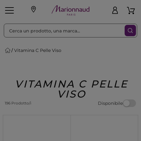
Ordina per
Filtra
Vitamina C Pelle Viso
Make-up
Profumi
🎁 Idee
Corpo
Uomo
Marche
Capelli
Regalo
VITAMINA C PELLE
VISO
Disponibile
196 Prodotto/i