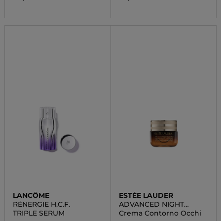
LANCÔME
ESTÉE LAUDER
RÉNERGIE H.C.F.
ADVANCED NIGHT
REPAIR EYE GEL CREAM
TRIPLE SERUM
Crema Contorno Occhi