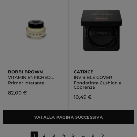
BOBBI BROWN
CATRICE
VITAMIN ENRICHED
INVISIBLE COVER
FACE BASE
Primer Idratante
Fondotinta Cushion a
Coprenza
82,00 €
10,49 €
VAI ALLA PAGINA SUCCESSIVA
1
2
3
4
5
...
9